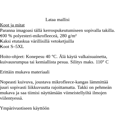
i
a
e
n
n
e
n
Lataa mallisi
Koot ja mitat
Paranna imagoasi tällä kerrospukeutumiseen sopivalla takilla.
100 % polyesteri-mikrofleeceä, 280 g/m²
Kaksi etutaskua värillisillä vetoketjuilla
Koot S–5XL
Hoito-ohjeet:
Konepesu 40 °C. Älä käytä valkaisuainetta,
kuivausrumpua tai kemiallista pesua. Silitys maks. 110° C
Erittäin mukava materiaali
Nopeasti kuivuva, joustava mikrofleece-kangas lämmittää
juuri sopivasti liikkuvuutta rajoittamatta. Takki on pehmeän
mukava ja saa tiimisi näyttämään viimeistellyiltä ilmojen
viilentyessä.
Ympärivuotiseen käyttöön