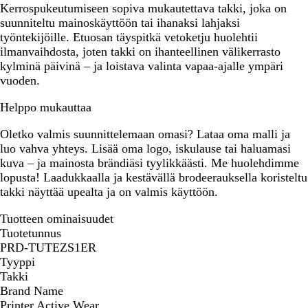
Kerrospukeutumiseen sopiva mukautettava takki, joka on
suunniteltu mainoskäyttöön tai ihanaksi lahjaksi
työntekijöille. Etuosan täyspitkä vetoketju huolehtii
ilmanvaihdosta, joten takki on ihanteellinen välikerrasto
kylminä päivinä – ja loistava valinta vapaa-ajalle ympäri
vuoden.
Helppo mukauttaa
Oletko valmis suunnittelemaan omasi? Lataa oma malli ja
luo vahva yhteys. Lisää oma logo, iskulause tai haluamasi
kuva – ja mainosta brändiäsi tyylikkäästi. Me huolehdimme
lopusta! Laadukkaalla ja kestävällä brodeerauksella koristeltu
takki näyttää upealta ja on valmis käyttöön.
Tuotteen ominaisuudet
Tuotetunnus
PRD-TUTEZS1ER
Tyyppi
Takki
Brand Name
Printer Active Wear