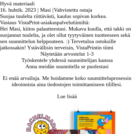
Hyvä materiaali
16. huhtik. 2023
|
Masi
|
Vahvistettu ostaja
Suojaa tuulelta riittävästi, kaulus sopivan korkea.
Vastaus VistaPrint-asiakaspalvelutiimiltä:
Hei Masi, kiitos palautteestasi. Mukava kuulla, että takki on
suojannut tuulelta, ja olet ollut tyytyväinen tuotteeseen sekä
sen suunnittelun helppouteen. :) Tervetuloa ostoksille
jatkossakin! Ystävällisin terveisin, VistaPrintin tiimi
Näytetään arvostelut
1-3
Työskentele yhdessä suunnittelijan kanssa
Anna meidän suunnitella se puolestasi
Ei enää arvailuja. Me hoidamme koko suunnitteluprosessin
ideoinnista aina tiedostojen toimittamiseen tilillesi.
Lue lisää