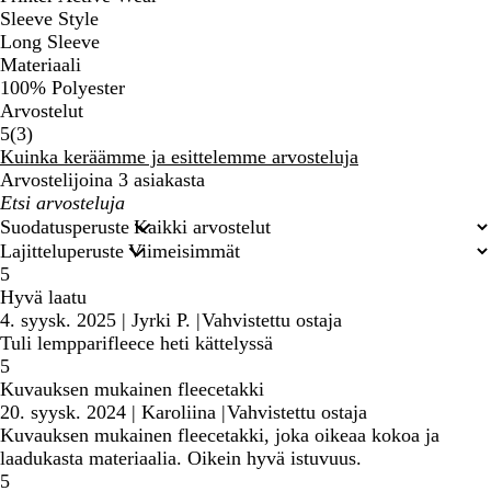
Sleeve Style
Long Sleeve
Materiaali
100% Polyester
Arvostelut
3
5
(
3
)
arvostelua
Kuinka keräämme ja esittelemme arvosteluja
Arvostelijoina 3 asiakasta
Omat
hakusyötteet
Suodatusperuste
Lajitteluperuste
5
Hyvä laatu
4. syysk. 2025
|
Jyrki P.
|
Vahvistettu ostaja
Tuli lempparifleece heti kättelyssä
5
Kuvauksen mukainen fleecetakki
20. syysk. 2024
|
Karoliina
|
Vahvistettu ostaja
Kuvauksen mukainen fleecetakki, joka oikeaa kokoa ja
laadukasta materiaalia. Oikein hyvä istuvuus.
5