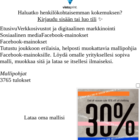
Dia
Haluatko henkilökohtaisemman kokemuksen?
1
Kirjaudu sisään tai luo tili
✨
/
Etusivu
Verkkosivustot ja digitaalinen markkinointi
1
Sosiaalinen media
Facebook-mainokset
Facebook-mainokset
Tutustu joukkoon erilaisia, helposti muokattavia mallipohjia
Facebook-mainoksille. Löydä omalle yrityksellesi sopiva
malli, muokkaa sitä ja lataa se itsellesi ilmaiseksi.
Mallipohjat
3765 tulokset
Suodattimet
Lataa oma mallisi