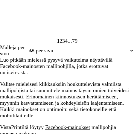
1
2
3
4
79
Sivu
Sivu
Sivu
Sivu
Sivu
Malleja per
1
2
3
4
79
sivu
Luo pitkään mielessä pysyvä vaikutelma näyttävillä
Facebook-mainosten mallipohjilla, jotka erottuvat
uutisvirrasta.
Valitse mieleisesi klikkauksiin houkuttelevista valmiista
mallipohjista tai suunnittele mainos täysin omien toiveidesi
mukaisesti. Erinomainen kiinnostuksen herättämiseen,
myynnin kasvattamiseen ja kohdeyleisön laajentamiseen.
Kaikki mainokset on optimoitu sekä tietokoneille että
mobiililaitteille.
VistaPrintiltä löytyy
Facebook-mainokset
mallipohjia
moneen makuun