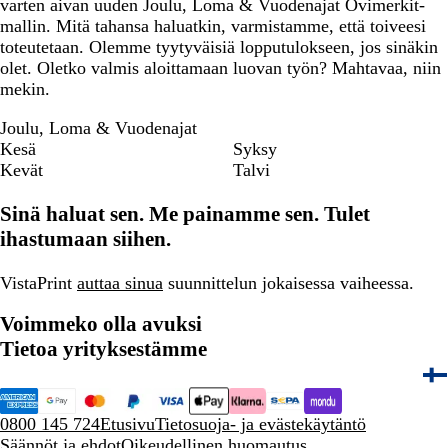
varten aivan uuden Joulu, Loma & Vuodenajat Ovimerkit-
mallin. Mitä tahansa haluatkin, varmistamme, että toiveesi
toteutetaan. Olemme tyytyväisiä lopputulokseen, jos sinäkin
olet. Oletko valmis aloittamaan luovan työn? Mahtavaa, niin
mekin.
Joulu, Loma & Vuodenajat
Kesä
Syksy
Kevät
Talvi
Sinä haluat sen. Me painamme sen. Tulet
ihastumaan siihen.
VistaPrint
auttaa sinua
suunnittelun jokaisessa vaiheessa.
Voimmeko olla avuksi
Tietoa yrityksestämme
0800 145 724
Etusivu
Tietosuoja- ja evästekäytäntö
Säännöt ja ehdot
Oikeudellinen huomautus