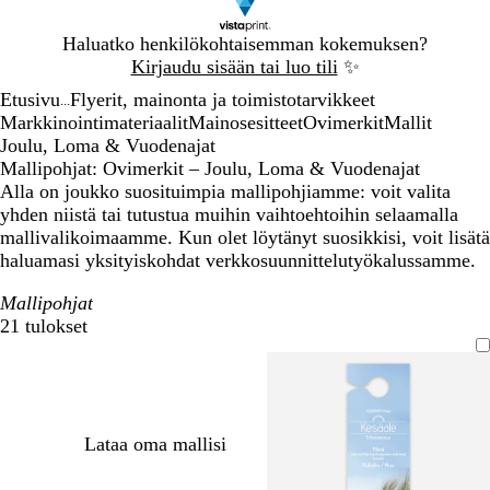
Dia
Haluatko henkilökohtaisemman kokemuksen?
1
Kirjaudu sisään tai luo tili
✨
/
Etusivu
Flyerit, mainonta ja toimistotarvikkeet
1
...
Markkinointimateriaalit
Mainosesitteet
Ovimerkit
Mallit
Joulu, Loma & Vuodenajat
Mallipohjat: Ovimerkit – Joulu, Loma & Vuodenajat
Alla on joukko suosituimpia mallipohjiamme: voit valita
yhden niistä tai tutustua muihin vaihtoehtoihin selaamalla
mallivalikoimaamme. Kun olet löytänyt suosikkisi, voit lisätä
haluamasi yksityiskohdat verkkosuunnittelutyökalussamme.
Mallipohjat
21 tulokset
Suodattimet
Lataa oma mallisi