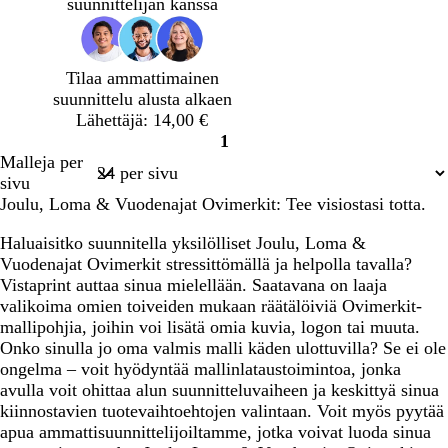
o
o
o
o
o
suunnittelijan kanssa
i
i
i
i
i
n
n
n
n
n
e
e
e
e
e
Tilaa ammattimainen
n
n
n
n
n
suunnittelu alusta alkaen
Lähettäjä: 14,00 €
1
Sivu
Malleja per
1
sivu
Joulu, Loma & Vuodenajat Ovimerkit: Tee visiostasi totta.
Haluaisitko suunnitella yksilölliset Joulu, Loma &
Vuodenajat Ovimerkit stressittömällä ja helpolla tavalla?
Vistaprint auttaa sinua mielellään. Saatavana on laaja
valikoima omien toiveiden mukaan räätälöiviä Ovimerkit-
mallipohjia, joihin voi lisätä omia kuvia, logon tai muuta.
Onko sinulla jo oma valmis malli käden ulottuvilla? Se ei ole
ongelma – voit hyödyntää mallinlataustoimintoa, jonka
avulla voit ohittaa alun suunnitteluvaiheen ja keskittyä sinua
kiinnostavien tuotevaihtoehtojen valintaan. Voit myös pyytää
apua ammattisuunnittelijoiltamme, jotka voivat luoda sinua