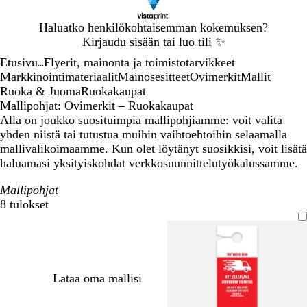
Dia
Haluatko henkilökohtaisemman kokemuksen?
1
Kirjaudu sisään tai luo tili
✨
/
Etusivu
Flyerit, mainonta ja toimistotarvikkeet
1
...
Markkinointimateriaalit
Mainosesitteet
Ovimerkit
Mallit
Ruoka & Juoma
Ruokakaupat
Mallipohjat: Ovimerkit – Ruokakaupat
Alla on joukko suosituimpia mallipohjiamme: voit valita
yhden niistä tai tutustua muihin vaihtoehtoihin selaamalla
mallivalikoimaamme. Kun olet löytänyt suosikkisi, voit lisätä
haluamasi yksityiskohdat verkkosuunnittelutyökalussamme.
Mallipohjat
8 tulokset
Suodattimet
Lataa oma mallisi