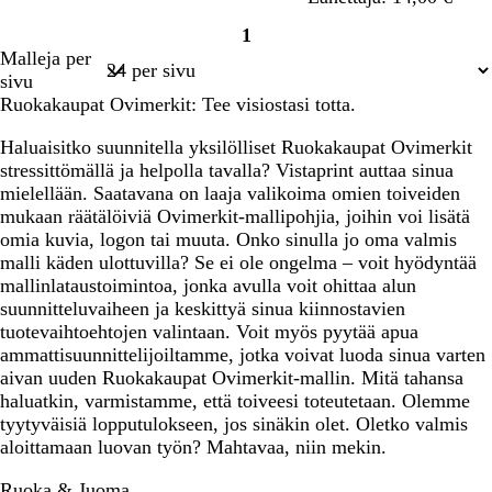
n
v
1
e
i
Sivu
Malleja per
n
h
1
sivu
r
Ruokakaupat Ovimerkit: Tee visiostasi totta.
e
ä
Haluaisitko suunnitella yksilölliset Ruokakaupat Ovimerkit
stressittömällä ja helpolla tavalla? Vistaprint auttaa sinua
mielellään. Saatavana on laaja valikoima omien toiveiden
mukaan räätälöiviä Ovimerkit-mallipohjia, joihin voi lisätä
omia kuvia, logon tai muuta. Onko sinulla jo oma valmis
malli käden ulottuvilla? Se ei ole ongelma – voit hyödyntää
mallinlataustoimintoa, jonka avulla voit ohittaa alun
suunnitteluvaiheen ja keskittyä sinua kiinnostavien
tuotevaihtoehtojen valintaan. Voit myös pyytää apua
ammattisuunnittelijoiltamme, jotka voivat luoda sinua varten
aivan uuden Ruokakaupat Ovimerkit-mallin. Mitä tahansa
haluatkin, varmistamme, että toiveesi toteutetaan. Olemme
tyytyväisiä lopputulokseen, jos sinäkin olet. Oletko valmis
aloittamaan luovan työn? Mahtavaa, niin mekin.
Ruoka & Juoma