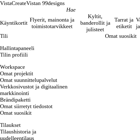
VistaCreate
Vistan 99designs
Kyltit,
Flyerit, mainonta ja
Tarrat ja
V
Käyntikortit
banderollit ja
toimistotarvikkeet
etiketit
ja
julisteet
Tili
Omat suosikit
Hallintapaneeli
Tilin profiili
Workspace
Omat projektit
Omat suunnittelupalvelut
Verkkosivustot ja digitaalinen
markkinointi
Brändipaketti
Omat siirretyt tiedostot
Omat suosikit
Tilaukset
Tilaushistoria ja
uudelleentilaus