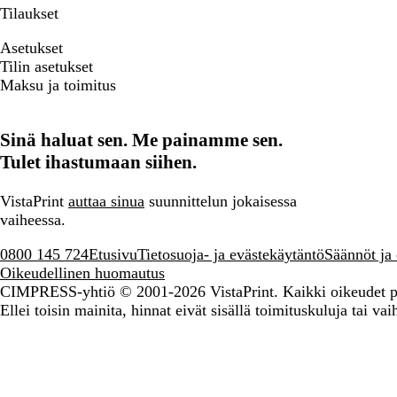
Tilaukset
Asetukset
Tilin asetukset
Maksu ja toimitus
Sinä haluat sen. Me painamme sen.
Tulet ihastumaan siihen.
VistaPrint
auttaa sinua
suunnittelun jokaisessa
vaiheessa.
0800 145 724
Etusivu
Tietosuoja- ja evästekäytäntö
Säännöt ja
Oikeudellinen huomautus
CIMPRESS-yhtiö
© 2001-2026 VistaPrint. Kaikki oikeudet p
Ellei toisin mainita, hinnat eivät sisällä toimituskuluja tai vaih