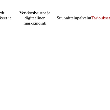
tit,
Verkkosivustot ja
keet ja
digitaalinen
Suunnittelupalvelut
Tarjoukset
markkinointi