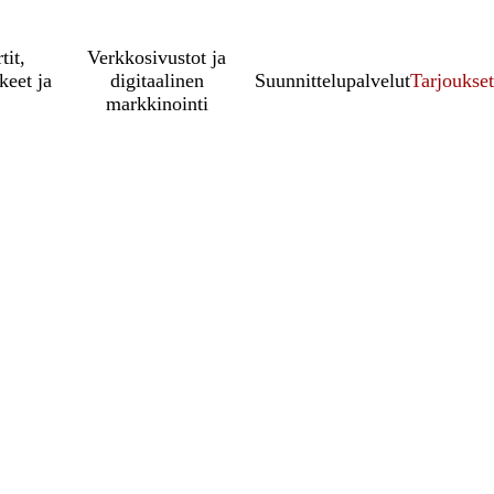
tit,
Verkkosivustot ja
keet ja
digitaalinen
Suunnittelupalvelut
Tarjoukset
markkinointi
n