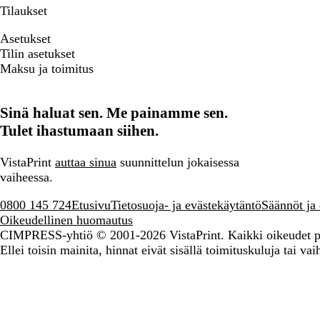
Tilaukset
Asetukset
Tilin asetukset
Maksu ja toimitus
Sinä haluat sen. Me painamme sen.
Tulet ihastumaan siihen.
VistaPrint
auttaa sinua
suunnittelun jokaisessa
vaiheessa.
0800 145 724
Etusivu
Tietosuoja- ja evästekäytäntö
Säännöt ja
Oikeudellinen huomautus
CIMPRESS-yhtiö
© 2001-2026 VistaPrint. Kaikki oikeudet p
Ellei toisin mainita, hinnat eivät sisällä toimituskuluja tai vaih