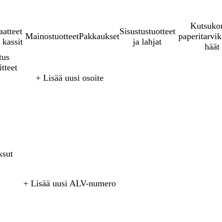
Kutsukor
aatteet
Sisustustuotteet
Mainostuotteet
Pakkaukset
paperitarvik
 kassit
ja lahjat
häät
tus
tteet
+ Lisää uusi osoite
ksut
näytä
ALV-
+ Lisää uusi ALV-numero
ladataa
käytäntö