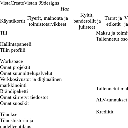
VistaCreate
Vistan 99designs
Kyltit,
Flyerit, mainonta ja
Tarrat ja
V
Käyntikortit
banderollit ja
toimistotarvikkeet
etiketit
ja
julisteet
Tili
Maksu ja toimi
Tallennetut osoi
Hallintapaneeli
Tilin profiili
Workspace
Omat projektit
Omat suunnittelupalvelut
Verkkosivustot ja digitaalinen
markkinointi
Tallennetut ma
Brändipaketti
Omat siirretyt tiedostot
ALV-tunnukset
Omat suosikit
Krediitit
Tilaukset
Tilaushistoria ja
uudelleentilaus