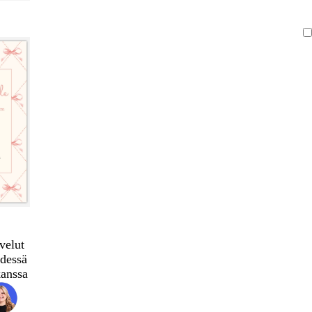
velut
dessä
kanssa