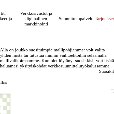
tit,
Verkkosivustot ja
keet ja
digitaalinen
Suunnittelupalvelut
Tarjoukset
markkinointi
Alla on joukko suosituimpia mallipohjiamme: voit valita
yhden niistä tai tutustua muihin vaihtoehtoihin selaamalla
mallivalikoimaamme. Kun olet löytänyt suosikkisi, voit lisätä
haluamasi yksityiskohdat verkkosuunnittelutyökalussamme.
Suosikit
lisi