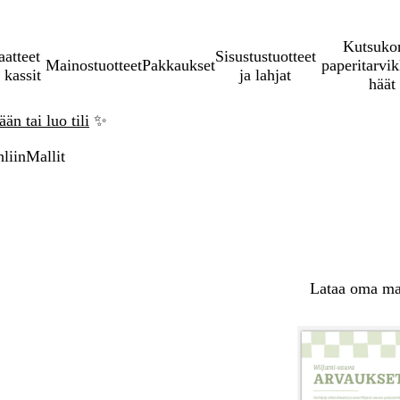
Kutsukor
aatteet
Sisustustuotteet
Mainostuotteet
Pakkaukset
paperitarvik
 kassit
ja lahjat
häät
än tai luo tili
✨
liin
Mallit
Lataa oma mal