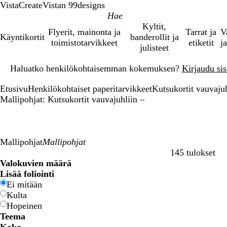
VistaCreate
Vistan 99designs
Kyltit,
Flyerit, mainonta ja
Tarrat ja
V
Käyntikortit
banderollit ja
toimistotarvikkeet
etiketit
ja
julisteet
Dia
Haluatko henkilökohtaisemman kokemuksen?
Kirjaudu sisä
1
/
Etusivu
Henkilökohtaiset paperitarvikkeet
Kutsukortit vauvajuh
1
Mallipohjat: Kutsukortit vauvajuhliin –
Mallipohjat
145 tulokset
Suodattimet
Valokuvien määrä
Lisää foliointi
Ei mitään
Kulta
Hopeinen
Teema