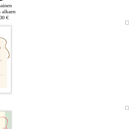
mainen
a alkaen
,00 €