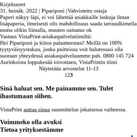
Kirjekuoret
31. heinäk. 2022
|
Pipariponi
|
Vahvistettu ostaja
Paperi näkyy läpi, ei voi lähettää asiakkaille laskuja ilman
lisäpaperia, ilmeisesti olis mahdollisuus saada tarrasulkimella
mutta olikin liimalla, muuten oainatus ok
Vastaus VistaPrint-asiakaspalvelutiimiltä:
Hei Pipariponi ja kiitos palautteestasi! Meillä on 100%
tyytyväisyystakuu, jonka puitteissa voit halutessasi olla
suoraan yhteydessä asiakaspalveluumme puh. 0800 145 724
Aurinkoista loppukesää toivottaen, VistaPrintin tiimi
Näytetään arvostelut
11-13
1
2
3
Siirry
Siirry
Siirry
sivulle
sivulle
sivulle
Sinä haluat sen. Me painamme sen. Tulet
ihastumaan siihen.
VistaPrint
auttaa sinua
suunnittelun jokaisessa vaiheessa.
Voimmeko olla avuksi
Tietoa yrityksestämme