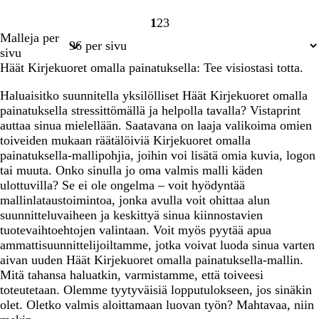
1
2
3
Sivu
Sivu
Sivu
Malleja per
1
2
3
sivu
Häät Kirjekuoret omalla painatuksella: Tee visiostasi totta.
Haluaisitko suunnitella yksilölliset Häät Kirjekuoret omalla
painatuksella stressittömällä ja helpolla tavalla? Vistaprint
auttaa sinua mielellään. Saatavana on laaja valikoima omien
toiveiden mukaan räätälöiviä Kirjekuoret omalla
painatuksella-mallipohjia, joihin voi lisätä omia kuvia, logon
tai muuta. Onko sinulla jo oma valmis malli käden
ulottuvilla? Se ei ole ongelma – voit hyödyntää
mallinlataustoimintoa, jonka avulla voit ohittaa alun
suunnitteluvaiheen ja keskittyä sinua kiinnostavien
tuotevaihtoehtojen valintaan. Voit myös pyytää apua
ammattisuunnittelijoiltamme, jotka voivat luoda sinua varten
aivan uuden Häät Kirjekuoret omalla painatuksella-mallin.
Mitä tahansa haluatkin, varmistamme, että toiveesi
toteutetaan. Olemme tyytyväisiä lopputulokseen, jos sinäkin
olet. Oletko valmis aloittamaan luovan työn? Mahtavaa, niin