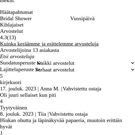
mekin.
Häätapahtumat
Bridal Shower
Vuosipäivä
Kihlajaiset
Arvostelut
13
4.3
(
13
)
arvostelua
Kuinka keräämme ja esittelemme arvosteluja
Arvostelijoina 13 asiakasta
Omat
hakusyötteet
Suodatusperuste
Lajitteluperuste
5
kirjekuori
17. jouluk. 2023
|
Anna M.
|
Vahvistettu ostaja
Oli juuri sellaiset kun piti
4
Tyytyväinen
8. jouluk. 2023
|
Tiia
|
Vahvistettu ostaja
Hiukan ohutta ja läpinäkyvää papaeria, muutoin erittäin
hyvät
1