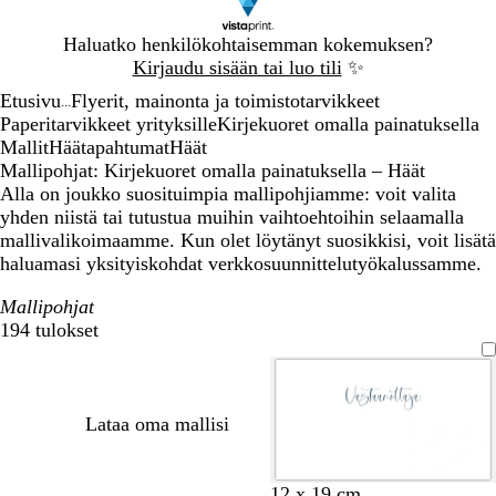
Dia
Haluatko henkilökohtaisemman kokemuksen?
1
Kirjaudu sisään tai luo tili
✨
/
Etusivu
Flyerit, mainonta ja toimistotarvikkeet
1
...
Paperitarvikkeet yrityksille
Kirjekuoret omalla painatuksella
Mallit
Häätapahtumat
Häät
Mallipohjat: Kirjekuoret omalla painatuksella – Häät
Alla on joukko suosituimpia mallipohjiamme: voit valita
yhden niistä tai tutustua muihin vaihtoehtoihin selaamalla
mallivalikoimaamme. Kun olet löytänyt suosikkisi, voit lisätä
haluamasi yksityiskohdat verkkosuunnittelutyökalussamme.
Mallipohjat
194 tulokset
Suodattimet
Lataa oma mallisi
v
v
v
v
v
v
v
o
v
v
v
v
v
v
12 x 19 cm