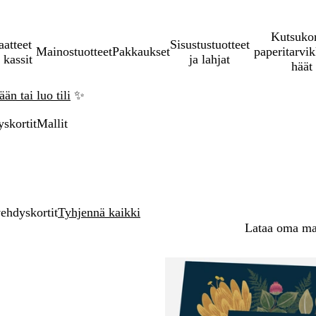
Kutsukor
aatteet
Sisustustuotteet
Mainostuotteet
Pakkaukset
paperitarvik
 kassit
ja lahjat
häät
än tai luo tili
✨
yskortit
Mallit
ehdyskortit
Tyhjennä kaikki
Lataa oma mal