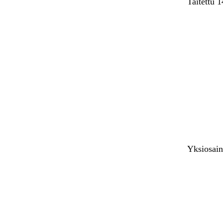
Taitettu 
Ladataan
Yksiosain
Ladataan