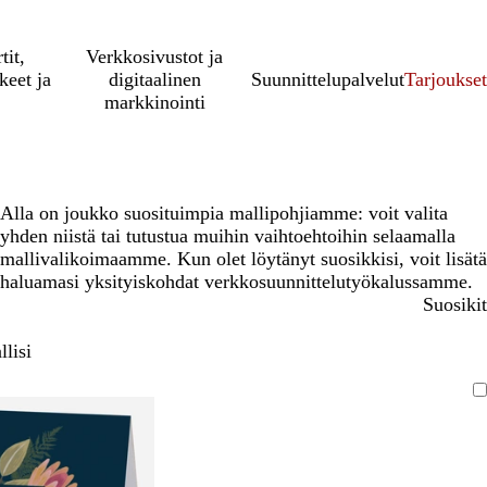
tit,
Verkkosivustot ja
keet ja
digitaalinen
Suunnittelupalvelut
Tarjoukset
markkinointi
Alla on joukko suosituimpia mallipohjiamme: voit valita
yhden niistä tai tutustua muihin vaihtoehtoihin selaamalla
mallivalikoimaamme. Kun olet löytänyt suosikkisi, voit lisätä
haluamasi yksityiskohdat verkkosuunnittelutyökalussamme.
Suosikit
lisi