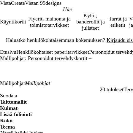
VistaCreate
Vistan 99designs
Kyltit,
Flyerit, mainonta ja
Tarrat ja
V
Käyntikortit
banderollit ja
toimistotarvikkeet
etiketit
ja
julisteet
Dia
Haluatko henkilökohtaisemman kokemuksen?
Kirjaudu sisä
1
/
Etusivu
Henkilökohtaiset paperitarvikkeet
Personoidut tervehd
1
Mallipohjat: Personoidut tervehdyskortit –
Mallipohjat
20 tulokset
Terv
Suodattimet
Suodata
Taittomallit
Kulmat
Lisää foliointi
Koko
Teema