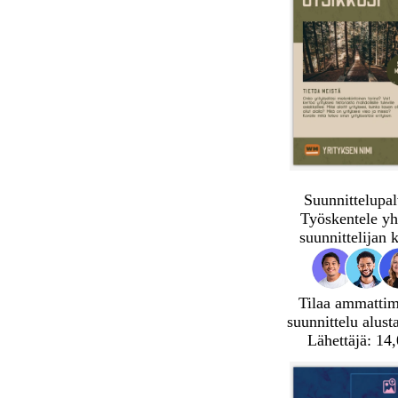
Suunnittelupal
Työskentele yh
suunnittelijan 
Tilaa ammatti
suunnittelu alust
Lähettäjä: 14