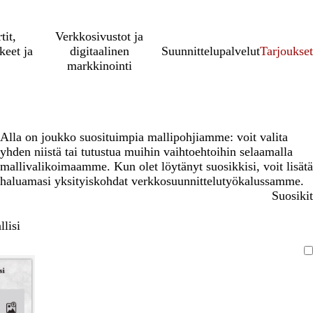
tit,
Verkkosivustot ja
keet ja
digitaalinen
Suunnittelupalvelut
Tarjoukset
markkinointi
Alla on joukko suosituimpia mallipohjiamme: voit valita
yhden niistä tai tutustua muihin vaihtoehtoihin selaamalla
mallivalikoimaamme. Kun olet löytänyt suosikkisi, voit lisätä
haluamasi yksityiskohdat verkkosuunnittelutyökalussamme.
Suosikit
lisi