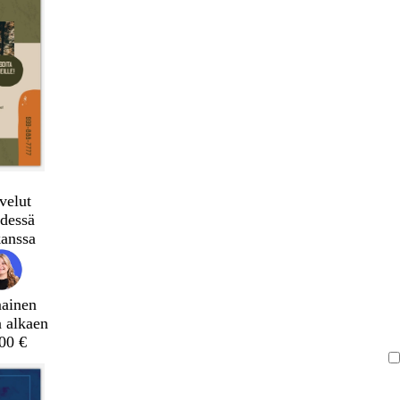
velut
dessä
kanssa
mainen
a alkaen
,00 €