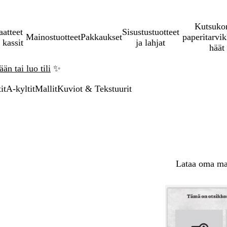
Kutsukor
aatteet
Sisustustuotteet
Mainostuotteet
Pakkaukset
paperitarvik
 kassit
ja lahjat
häät
än tai luo tili
✨
it
A-kyltit
Mallit
Kuviot & Tekstuurit
Lataa oma mal