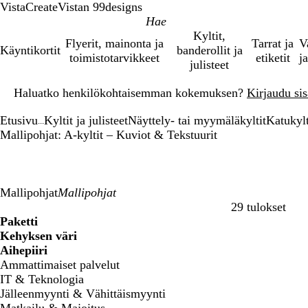
VistaCreate
Vistan 99designs
Kyltit,
Flyerit, mainonta ja
Tarrat ja
V
Käyntikortit
banderollit ja
toimistotarvikkeet
etiketit
ja
julisteet
Dia
Haluatko henkilökohtaisemman kokemuksen?
Kirjaudu sisä
1
/
Etusivu
Kyltit ja julisteet
Näyttely- tai myymäläkyltit
Katukylt
1
...
Mallipohjat: A-kyltit – Kuviot & Tekstuurit
Mallipohjat
29 tulokset
Suodattimet
Paketti
Kehyksen väri
Aihepiiri
Ammattimaiset palvelut
IT & Teknologia
Jälleenmyynti & Vähittäismyynti