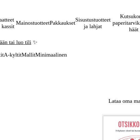
Kutsukor
aatteet
Sisustustuotteet
Mainostuotteet
Pakkaukset
paperitarvik
 kassit
ja lahjat
häät
än tai luo tili
✨
it
A-kyltit
Mallit
Minimaalinen
Lataa oma mal