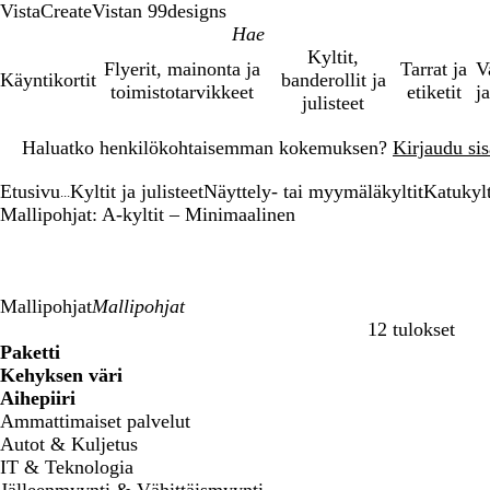
VistaCreate
Vistan 99designs
Kyltit,
Flyerit, mainonta ja
Tarrat ja
V
Käyntikortit
banderollit ja
toimistotarvikkeet
etiketit
ja
julisteet
Dia
Haluatko henkilökohtaisemman kokemuksen?
Kirjaudu sisä
1
/
Etusivu
Kyltit ja julisteet
Näyttely- tai myymäläkyltit
Katukylt
1
...
Mallipohjat: A-kyltit – Minimaalinen
Mallipohjat
12 tulokset
Suodattimet
Paketti
Kehyksen väri
Aihepiiri
Ammattimaiset palvelut
Autot & Kuljetus
IT & Teknologia