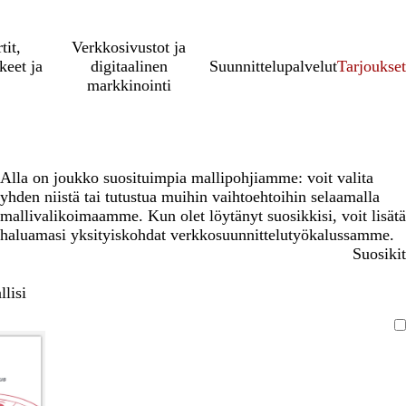
tit,
Verkkosivustot ja
keet ja
digitaalinen
Suunnittelupalvelut
Tarjoukset
markkinointi
Alla on joukko suosituimpia mallipohjiamme: voit valita
yhden niistä tai tutustua muihin vaihtoehtoihin selaamalla
mallivalikoimaamme. Kun olet löytänyt suosikkisi, voit lisätä
haluamasi yksityiskohdat verkkosuunnittelutyökalussamme.
Suosikit
lisi