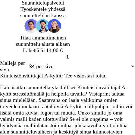
a
a
a
Suunnittelupalvelut
a
l
a
Työskentele yhdessä
l
k
l
suunnittelijan kanssa
e
o
e
a
i
a
n
n
n
Tilaa ammattimainen
h
e
h
suunnittelu alusta alkaen
a
n
a
Lähettäjä: 14,00 €
r
r
1
m
m
Sivu
Malleja per
a
a
1
sivu
a
a
Kiinteistönvälittäjät A-kyltit: Tee visiostasi totta.
Haluaisitko suunnitella yksilölliset Kiinteistönvälittäjät A-
kyltit stressittömällä ja helpolla tavalla? Vistaprint auttaa
sinua mielellään. Saatavana on laaja valikoima omien
toiveiden mukaan räätälöiviä A-kyltit-mallipohjia, joihin voi
lisätä omia kuvia, logon tai muuta. Onko sinulla jo oma
valmis malli käden ulottuvilla? Se ei ole ongelma – voit
hyödyntää mallinlataustoimintoa, jonka avulla voit ohittaa
alun suunnitteluvaiheen ja keskittyä sinua kiinnostavien