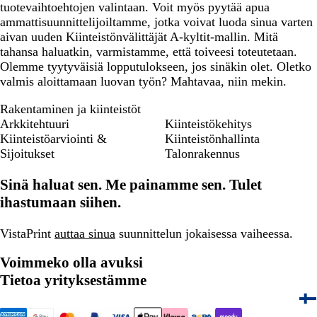
tuotevaihtoehtojen valintaan. Voit myös pyytää apua
ammattisuunnittelijoiltamme, jotka voivat luoda sinua varten
aivan uuden Kiinteistönvälittäjät A-kyltit-mallin. Mitä
tahansa haluatkin, varmistamme, että toiveesi toteutetaan.
Olemme tyytyväisiä lopputulokseen, jos sinäkin olet. Oletko
valmis aloittamaan luovan työn? Mahtavaa, niin mekin.
Rakentaminen ja kiinteistöt
Arkkitehtuuri
Kiinteistökehitys
Kiinteistöarviointi &
Kiinteistönhallinta
Sijoitukset
Talonrakennus
Sinä haluat sen. Me painamme sen. Tulet
ihastumaan siihen.
VistaPrint
auttaa sinua
suunnittelun jokaisessa vaiheessa.
Voimmeko olla avuksi
Tietoa yrityksestämme