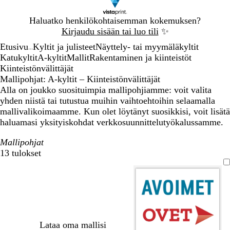
Dia
Haluatko henkilökohtaisemman kokemuksen?
1
Kirjaudu sisään tai luo tili
✨
/
Etusivu
Kyltit ja julisteet
Näyttely- tai myymäläkyltit
1
...
Katukyltit
A-kyltit
Mallit
Rakentaminen ja kiinteistöt
Kiinteistönvälittäjät
Mallipohjat: A-kyltit – Kiinteistönvälittäjät
Alla on joukko suosituimpia mallipohjiamme: voit valita
yhden niistä tai tutustua muihin vaihtoehtoihin selaamalla
mallivalikoimaamme. Kun olet löytänyt suosikkisi, voit lisätä
haluamasi yksityiskohdat verkkosuunnittelutyökalussamme.
Mallipohjat
13 tulokset
Suodattimet
Lataa oma mallisi