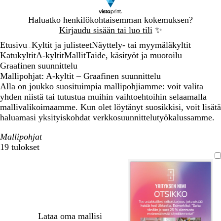
Dia
Haluatko henkilökohtaisemman kokemuksen?
1
Kirjaudu sisään tai luo tili
✨
/
Etusivu
Kyltit ja julisteet
Näyttely- tai myymäläkyltit
1
...
Katukyltit
A-kyltit
Mallit
Taide, käsityöt ja muotoilu
Graafinen suunnittelu
Mallipohjat: A-kyltit – Graafinen suunnittelu
Alla on joukko suosituimpia mallipohjiamme: voit valita
yhden niistä tai tutustua muihin vaihtoehtoihin selaamalla
mallivalikoimaamme. Kun olet löytänyt suosikkisi, voit lisätä
haluamasi yksityiskohdat verkkosuunnittelutyökalussamme.
Mallipohjat
19 tulokset
Suodattimet
Lataa oma mallisi