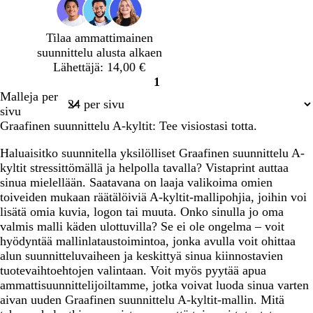
p
n
a
s
u
h
n
i
Tilaa ammattimainen
n
a
h
suunnittelu alusta alkaen
a
r
a
Lähettäjä: 14,00 €
i
m
r
1
n
a
m
Sivu
Malleja per
e
a
a
1
sivu
n
a
Graafinen suunnittelu A-kyltit: Tee visiostasi totta.
Haluaisitko suunnitella yksilölliset Graafinen suunnittelu A-
kyltit stressittömällä ja helpolla tavalla? Vistaprint auttaa
sinua mielellään. Saatavana on laaja valikoima omien
toiveiden mukaan räätälöiviä A-kyltit-mallipohjia, joihin voi
lisätä omia kuvia, logon tai muuta. Onko sinulla jo oma
valmis malli käden ulottuvilla? Se ei ole ongelma – voit
hyödyntää mallinlataustoimintoa, jonka avulla voit ohittaa
alun suunnitteluvaiheen ja keskittyä sinua kiinnostavien
tuotevaihtoehtojen valintaan. Voit myös pyytää apua
ammattisuunnittelijoiltamme, jotka voivat luoda sinua varten
aivan uuden Graafinen suunnittelu A-kyltit-mallin. Mitä