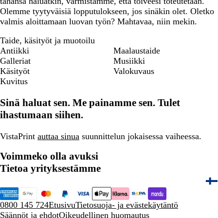
tahansa haluatkin, varmistamme, että toiveesi toteutetaan.
Olemme tyytyväisiä lopputulokseen, jos sinäkin olet. Oletko
valmis aloittamaan luovan työn? Mahtavaa, niin mekin.
Taide, käsityöt ja muotoilu
Antiikki
Maalaustaide
Galleriat
Musiikki
Käsityöt
Valokuvaus
Kuvitus
Sinä haluat sen. Me painamme sen. Tulet
ihastumaan siihen.
VistaPrint
auttaa sinua
suunnittelun jokaisessa vaiheessa.
Voimmeko olla avuksi
Tietoa yrityksestämme
0800 145 724
Etusivu
Tietosuoja- ja evästekäytäntö
Säännöt ja ehdot
Oikeudellinen huomautus