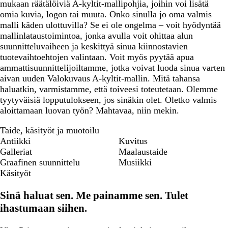
mukaan räätälöiviä A-kyltit-mallipohjia, joihin voi lisätä
omia kuvia, logon tai muuta. Onko sinulla jo oma valmis
malli käden ulottuvilla? Se ei ole ongelma – voit hyödyntää
mallinlataustoimintoa, jonka avulla voit ohittaa alun
suunnitteluvaiheen ja keskittyä sinua kiinnostavien
tuotevaihtoehtojen valintaan. Voit myös pyytää apua
ammattisuunnittelijoiltamme, jotka voivat luoda sinua varten
aivan uuden Valokuvaus A-kyltit-mallin. Mitä tahansa
haluatkin, varmistamme, että toiveesi toteutetaan. Olemme
tyytyväisiä lopputulokseen, jos sinäkin olet. Oletko valmis
aloittamaan luovan työn? Mahtavaa, niin mekin.
Taide, käsityöt ja muotoilu
Antiikki
Kuvitus
Galleriat
Maalaustaide
Graafinen suunnittelu
Musiikki
Käsityöt
Sinä haluat sen. Me painamme sen. Tulet
ihastumaan siihen.