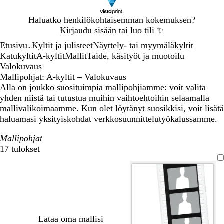
Dia
Haluatko henkilökohtaisemman kokemuksen?
1
Kirjaudu sisään tai luo tili
✨
/
Etusivu
Kyltit ja julisteet
Näyttely- tai myymäläkyltit
1
...
Katukyltit
A-kyltit
Mallit
Taide, käsityöt ja muotoilu
Valokuvaus
Mallipohjat: A-kyltit – Valokuvaus
Alla on joukko suosituimpia mallipohjiamme: voit valita
yhden niistä tai tutustua muihin vaihtoehtoihin selaamalla
mallivalikoimaamme. Kun olet löytänyt suosikkisi, voit lisätä
haluamasi yksityiskohdat verkkosuunnittelutyökalussamme.
Mallipohjat
17 tulokset
Suodattimet
Lataa oma mallisi