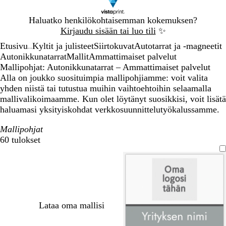
Dia
Haluatko henkilökohtaisemman kokemuksen?
1
Kirjaudu sisään tai luo tili
✨
/
Etusivu
Kyltit ja julisteet
Siirtokuvat
Autotarrat ja -magneetit
1
...
Autonikkunatarrat
Mallit
Ammattimaiset palvelut
Mallipohjat: Autonikkunatarrat – Ammattimaiset palvelut
Alla on joukko suosituimpia mallipohjiamme: voit valita
yhden niistä tai tutustua muihin vaihtoehtoihin selaamalla
mallivalikoimaamme. Kun olet löytänyt suosikkisi, voit lisätä
haluamasi yksityiskohdat verkkosuunnittelutyökalussamme.
Mallipohjat
60 tulokset
Suodattimet
Lataa oma mallisi