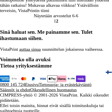
tähän ratkaisu! Mukavaa alkavaa viikkoa! Ystävällisin
terveisin, VistaPrintin tiimi
Näytetään arvostelut
6-6
1
2
Siirry
Siirry
sivulle
sivulle
Sinä haluat sen. Me painamme sen. Tulet
ihastumaan siihen.
VistaPrint
auttaa sinua
suunnittelun jokaisessa vaiheessa.
Voimmeko olla avuksi
Tietoa yrityksestämme
0800 145 724
Etusivu
Tietosuoja- ja evästekäytäntö
Säännöt ja ehdot
Oikeudellinen huomautus
CIMPRESS-yhtiö
© 2001-2026 VistaPrint. Kaikki oikeudet
pidätetään.
Ellei toisin mainita, hinnat eivät sisällä toimituskuluja tai
vaihtoehtoja tuotteille.