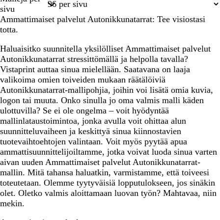
1
sivu
Ammattimaiset palvelut Autonikkunatarrat: Tee visiostasi
totta.
Haluaisitko suunnitella yksilölliset Ammattimaiset palvelut
Autonikkunatarrat stressittömällä ja helpolla tavalla?
Vistaprint auttaa sinua mielellään. Saatavana on laaja
valikoima omien toiveiden mukaan räätälöiviä
Autonikkunatarrat-mallipohjia, joihin voi lisätä omia kuvia,
logon tai muuta. Onko sinulla jo oma valmis malli käden
ulottuvilla? Se ei ole ongelma – voit hyödyntää
mallinlataustoimintoa, jonka avulla voit ohittaa alun
suunnitteluvaiheen ja keskittyä sinua kiinnostavien
tuotevaihtoehtojen valintaan. Voit myös pyytää apua
ammattisuunnittelijoiltamme, jotka voivat luoda sinua varten
aivan uuden Ammattimaiset palvelut Autonikkunatarrat-
mallin. Mitä tahansa haluatkin, varmistamme, että toiveesi
toteutetaan. Olemme tyytyväisiä lopputulokseen, jos sinäkin
olet. Oletko valmis aloittamaan luovan työn? Mahtavaa, niin
mekin.