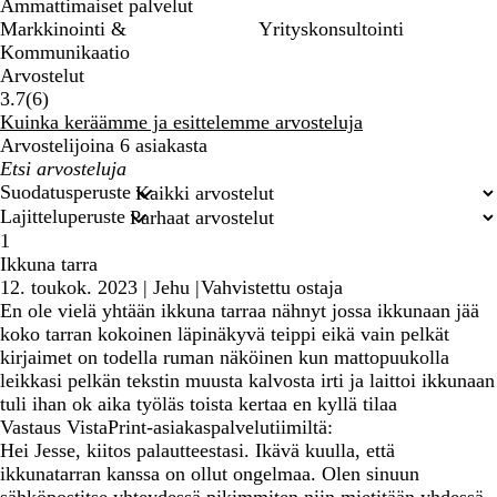
Ammattimaiset palvelut
Markkinointi &
Yrityskonsultointi
Kommunikaatio
Arvostelut
6
3.7
(
6
)
arvostelua
Kuinka keräämme ja esittelemme arvosteluja
Arvostelijoina 6 asiakasta
Omat
hakusyötteet
Suodatusperuste
Lajitteluperuste
1
Ikkuna tarra
12. toukok. 2023
|
Jehu
|
Vahvistettu ostaja
En ole vielä yhtään ikkuna tarraa nähnyt jossa ikkunaan jää
koko tarran kokoinen läpinäkyvä teippi eikä vain pelkät
kirjaimet on todella ruman näköinen kun mattopuukolla
leikkasi pelkän tekstin muusta kalvosta irti ja laittoi ikkunaan
tuli ihan ok aika työläs toista kertaa en kyllä tilaa
Vastaus VistaPrint-asiakaspalvelutiimiltä:
Hei Jesse, kiitos palautteestasi. Ikävä kuulla, että
ikkunatarran kanssa on ollut ongelmaa. Olen sinuun
sähköpostitse yhteydessä pikimmiten niin mietitään yhdessä