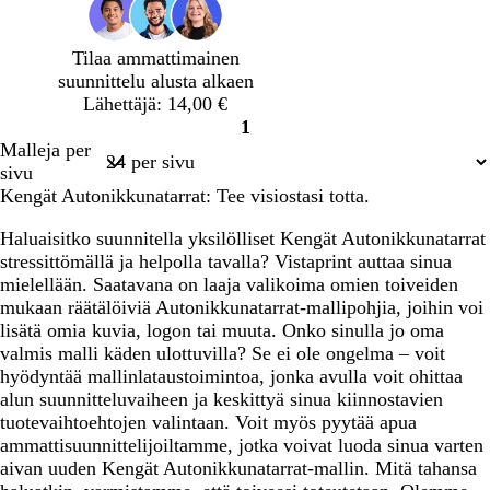
a
u
n
r
s
e
m
k
Tilaa ammattimainen
n
a
e
suunnittelu alusta alkaen
a
a
Lähettäjä: 14,00 €
1
Sivu
Malleja per
1
sivu
Kengät Autonikkunatarrat: Tee visiostasi totta.
Haluaisitko suunnitella yksilölliset Kengät Autonikkunatarrat
stressittömällä ja helpolla tavalla? Vistaprint auttaa sinua
mielellään. Saatavana on laaja valikoima omien toiveiden
mukaan räätälöiviä Autonikkunatarrat-mallipohjia, joihin voi
lisätä omia kuvia, logon tai muuta. Onko sinulla jo oma
valmis malli käden ulottuvilla? Se ei ole ongelma – voit
hyödyntää mallinlataustoimintoa, jonka avulla voit ohittaa
alun suunnitteluvaiheen ja keskittyä sinua kiinnostavien
tuotevaihtoehtojen valintaan. Voit myös pyytää apua
ammattisuunnittelijoiltamme, jotka voivat luoda sinua varten
aivan uuden Kengät Autonikkunatarrat-mallin. Mitä tahansa