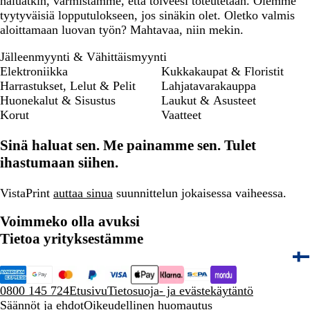
haluatkin, varmistamme, että toiveesi toteutetaan. Olemme
tyytyväisiä lopputulokseen, jos sinäkin olet. Oletko valmis
aloittamaan luovan työn? Mahtavaa, niin mekin.
Jälleenmyynti & Vähittäismyynti
Elektroniikka
Kukkakaupat & Floristit
Harrastukset, Lelut & Pelit
Lahjatavarakauppa
Huonekalut & Sisustus
Laukut & Asusteet
Korut
Vaatteet
Sinä haluat sen. Me painamme sen. Tulet
ihastumaan siihen.
VistaPrint
auttaa sinua
suunnittelun jokaisessa vaiheessa.
Voimmeko olla avuksi
Tietoa yrityksestämme
0800 145 724
Etusivu
Tietosuoja- ja evästekäytäntö
Säännöt ja ehdot
Oikeudellinen huomautus