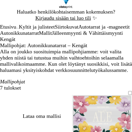
Dia
Haluatko henkilökohtaisemman kokemuksen?
1
Kirjaudu sisään tai luo tili
✨
/
Etusivu
Kyltit ja julisteet
Siirtokuvat
Autotarrat ja -magneetit
1
...
Autonikkunatarrat
Mallit
Jälleenmyynti & Vähittäismyynti
Kengät
Mallipohjat: Autonikkunatarrat – Kengät
Alla on joukko suosituimpia mallipohjiamme: voit valita
yhden niistä tai tutustua muihin vaihtoehtoihin selaamalla
mallivalikoimaamme. Kun olet löytänyt suosikkisi, voit lisätä
haluamasi yksityiskohdat verkkosuunnittelutyökalussamme.
Mallipohjat
7 tulokset
Suodattimet
Lataa oma mallisi