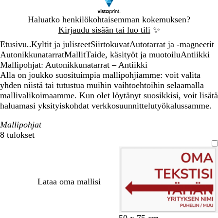
Dia
Haluatko henkilökohtaisemman kokemuksen?
1
Kirjaudu sisään tai luo tili
✨
/
Etusivu
Kyltit ja julisteet
Siirtokuvat
Autotarrat ja -magneetit
1
...
Autonikkunatarrat
Mallit
Taide, käsityöt ja muotoilu
Antiikki
Mallipohjat: Autonikkunatarrat – Antiikki
Alla on joukko suosituimpia mallipohjiamme: voit valita
yhden niistä tai tutustua muihin vaihtoehtoihin selaamalla
mallivalikoimaamme. Kun olet löytänyt suosikkisi, voit lisätä
haluamasi yksityiskohdat verkkosuunnittelutyökalussamme.
Mallipohjat
8 tulokset
Suodattimet
Lataa oma mallisi
k
s
v
o
m
m
t
m
k
50 x 75 cm