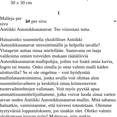
n
t
v
v
v
v
v
v
30 x 30 cm
i
a
a
a
a
a
a
1
l
l
l
l
l
l
Sivu
Malleja per
k
k
k
k
k
k
1
sivu
o
o
o
o
o
o
Antiikki Autonikkunatarrat: Tee visiostasi totta.
i
i
i
i
i
i
n
n
n
n
n
n
Haluaisitko suunnitella yksilölliset Antiikki
e
e
e
e
e
e
Autonikkunatarrat stressittömällä ja helpolla tavalla?
n
n
n
n
n
n
Vistaprint auttaa sinua mielellään. Saatavana on laaja
valikoima omien toiveiden mukaan räätälöiviä
Autonikkunatarrat-mallipohjia, joihin voi lisätä omia kuvia,
logon tai muuta. Onko sinulla jo oma valmis malli käden
ulottuvilla? Se ei ole ongelma – voit hyödyntää
mallinlataustoimintoa, jonka avulla voit ohittaa alun
suunnitteluvaiheen ja keskittyä sinua kiinnostavien
tuotevaihtoehtojen valintaan. Voit myös pyytää apua
ammattisuunnittelijoiltamme, jotka voivat luoda sinua varten
aivan uuden Antiikki Autonikkunatarrat-mallin. Mitä tahansa
haluatkin, varmistamme, että toiveesi toteutetaan. Olemme
tyytyväisiä lopputulokseen, jos sinäkin olet. Oletko valmis
aloittamaan luovan työn? Mahtavaa, niin mekin.