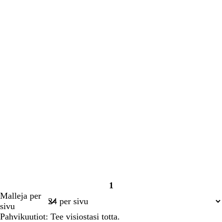
1
Sivu
Malleja per
1
sivu
Pahvikuutiot: Tee visiostasi totta.