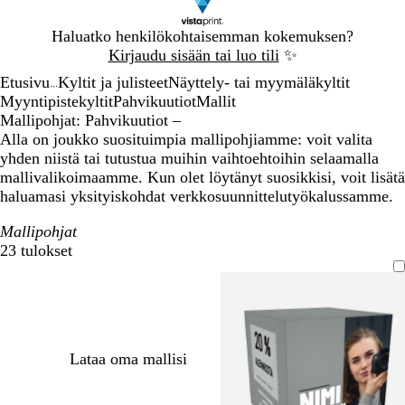
Dia
Haluatko henkilökohtaisemman kokemuksen?
1
Kirjaudu sisään tai luo tili
✨
/
Etusivu
Kyltit ja julisteet
Näyttely- tai myymäläkyltit
1
...
Myyntipistekyltit
Pahvikuutiot
Mallit
Mallipohjat: Pahvikuutiot –
Alla on joukko suosituimpia mallipohjiamme: voit valita
yhden niistä tai tutustua muihin vaihtoehtoihin selaamalla
mallivalikoimaamme. Kun olet löytänyt suosikkisi, voit lisätä
haluamasi yksityiskohdat verkkosuunnittelutyökalussamme.
Mallipohjat
23 tulokset
Suodattimet
Lataa oma mallisi