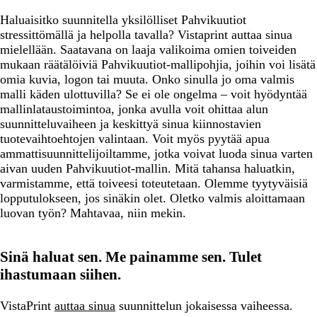
Haluaisitko suunnitella yksilölliset Pahvikuutiot
stressittömällä ja helpolla tavalla? Vistaprint auttaa sinua
mielellään. Saatavana on laaja valikoima omien toiveiden
mukaan räätälöiviä Pahvikuutiot-mallipohjia, joihin voi lisätä
omia kuvia, logon tai muuta. Onko sinulla jo oma valmis
malli käden ulottuvilla? Se ei ole ongelma – voit hyödyntää
mallinlataustoimintoa, jonka avulla voit ohittaa alun
suunnitteluvaiheen ja keskittyä sinua kiinnostavien
tuotevaihtoehtojen valintaan. Voit myös pyytää apua
ammattisuunnittelijoiltamme, jotka voivat luoda sinua varten
aivan uuden Pahvikuutiot-mallin. Mitä tahansa haluatkin,
varmistamme, että toiveesi toteutetaan. Olemme tyytyväisiä
lopputulokseen, jos sinäkin olet. Oletko valmis aloittamaan
luovan työn? Mahtavaa, niin mekin.
Sinä haluat sen. Me painamme sen. Tulet
ihastumaan siihen.
VistaPrint
auttaa sinua
suunnittelun jokaisessa vaiheessa.