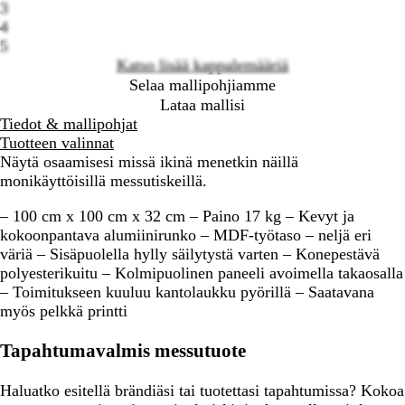
3
4
5
Katso lisää kappalemääriä
Selaa mallipohjiamme
Lataa mallisi
Tiedot & mallipohjat
Tuotteen valinnat
Näytä osaamisesi missä ikinä menetkin näillä
monikäyttöisillä messutiskeillä.
– 100 cm x 100 cm x 32 cm – Paino 17 kg – Kevyt ja
kokoonpantava alumiinirunko – MDF-työtaso – neljä eri
väriä – Sisäpuolella hylly säilytystä varten – Konepestävä
polyesterikuitu – Kolmipuolinen paneeli avoimella takaosalla
– Toimitukseen kuuluu kantolaukku pyörillä – Saatavana
myös pelkkä printti
Tapahtumavalmis messutuote
Haluatko esitellä brändiäsi tai tuotettasi tapahtumissa? Kokoa