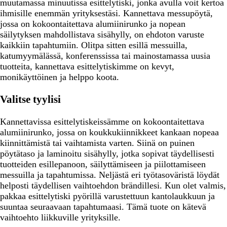
muutamassa minuutissa esittelytiski, jonka avulla voit kertoa
ihmisille enemmän yrityksestäsi. Kannettava messupöytä,
jossa on kokoontaitettava alumiinirunko ja nopean
säilytyksen mahdollistava sisähylly, on ehdoton varuste
kaikkiin tapahtumiin. Olitpa sitten esillä messuilla,
katumyymälässä, konferenssissa tai mainostamassa uusia
tuotteita, kannettava esittelytiskimme on kevyt,
monikäyttöinen ja helppo koota.
Valitse tyylisi
Kannettavissa esittelytiskeissämme on kokoontaitettava
alumiinirunko, jossa on koukkukiinnikkeet kankaan nopeaa
kiinnittämistä tai vaihtamista varten. Siinä on puinen
pöytätaso ja laminoitu sisähylly, jotka sopivat täydellisesti
tuotteiden esillepanoon, säilyttämiseen ja piilottamiseen
messuilla ja tapahtumissa. Neljästä eri työtasoväristä löydät
helposti täydellisen vaihtoehdon brändillesi. Kun olet valmis,
pakkaa esittelytiski pyörillä varustettuun kantolaukkuun ja
suuntaa seuraavaan tapahtumaasi. Tämä tuote on kätevä
vaihtoehto liikkuville yrityksille.