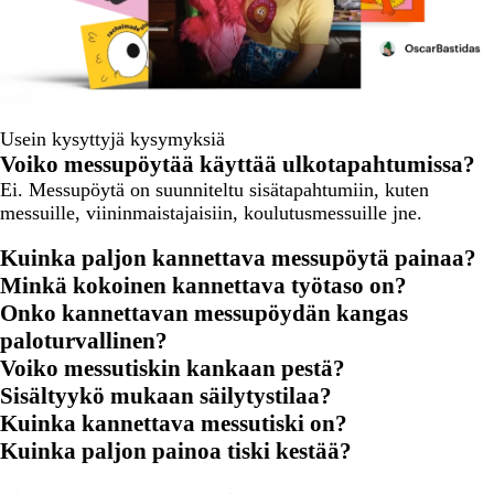
Usein kysyttyjä kysymyksiä
Voiko messupöytää käyttää ulkotapahtumissa?
Ei. Messupöytä on suunniteltu sisätapahtumiin, kuten
messuille, viininmaistajaisiin, koulutusmessuille jne.
Kuinka paljon kannettava messupöytä painaa?
Minkä kokoinen kannettava työtaso on?
Onko kannettavan messupöydän kangas
paloturvallinen?
Voiko messutiskin kankaan pestä?
Sisältyykö mukaan säilytystilaa?
Kuinka kannettava messutiski on?
Kuinka paljon painoa tiski kestää?