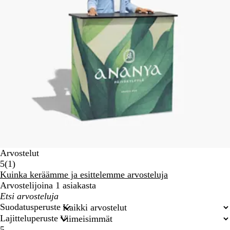
Arvostelut
1
5
(
1
)
arvostelua
Kuinka keräämme ja esittelemme arvosteluja
Arvostelijoina 1 asiakasta
Omat
hakusyötteet
Suodatusperuste
Lajitteluperuste
5