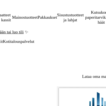
Kutsukor
aatteet
Sisustustuotteet
Mainostuotteet
Pakkaukset
paperitarvik
 kassit
ja lahjat
häät
än tai luo tili
✨
it
Kotitalouspalvelut
Lataa oma mal