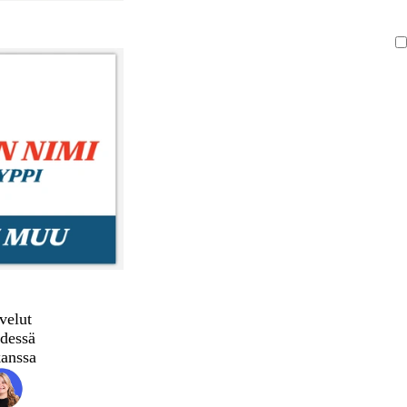
velut
dessä
kanssa