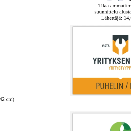
Tilaa ammatti
suunnittelu alust
Lähettäjä: 14
 42 cm)