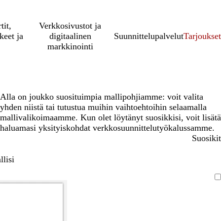
tit,
Verkkosivustot ja
keet ja
digitaalinen
Suunnittelupalvelut
Tarjoukset
markkinointi
Alla on joukko suosituimpia mallipohjiamme: voit valita
yhden niistä tai tutustua muihin vaihtoehtoihin selaamalla
mallivalikoimaamme. Kun olet löytänyt suosikkisi, voit lisätä
haluamasi yksityiskohdat verkkosuunnittelutyökalussamme.
Suosikit
lisi