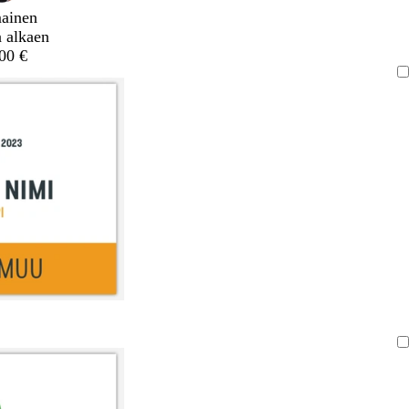
mainen
a alkaen
,00 €