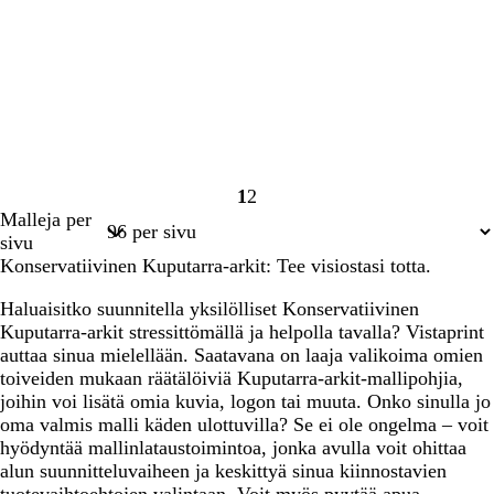
1
2
Sivu
Sivu
Malleja per
1
2
sivu
Konservatiivinen Kuputarra-arkit: Tee visiostasi totta.
Haluaisitko suunnitella yksilölliset Konservatiivinen
Kuputarra-arkit stressittömällä ja helpolla tavalla? Vistaprint
auttaa sinua mielellään. Saatavana on laaja valikoima omien
toiveiden mukaan räätälöiviä Kuputarra-arkit-mallipohjia,
joihin voi lisätä omia kuvia, logon tai muuta. Onko sinulla jo
oma valmis malli käden ulottuvilla? Se ei ole ongelma – voit
hyödyntää mallinlataustoimintoa, jonka avulla voit ohittaa
alun suunnitteluvaiheen ja keskittyä sinua kiinnostavien