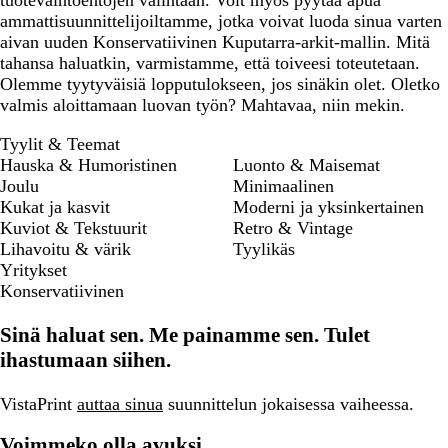
tuotevaihtoehtojen valintaan. Voit myös pyytää apua
ammattisuunnittelijoiltamme, jotka voivat luoda sinua varten
aivan uuden Konservatiivinen Kuputarra-arkit-mallin. Mitä
tahansa haluatkin, varmistamme, että toiveesi toteutetaan.
Olemme tyytyväisiä lopputulokseen, jos sinäkin olet. Oletko
valmis aloittamaan luovan työn? Mahtavaa, niin mekin.
Tyylit & Teemat
Hauska & Humoristinen
Luonto & Maisemat
Joulu
Minimaalinen
Kukat ja kasvit
Moderni ja yksinkertainen
Kuviot & Tekstuurit
Retro & Vintage
Lihavoitu & värik
Tyylikäs
Yritykset
Konservatiivinen
Sinä haluat sen. Me painamme sen. Tulet
ihastumaan siihen.
VistaPrint
auttaa sinua
suunnittelun jokaisessa vaiheessa.
Voimmeko olla avuksi