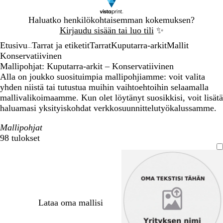
Dia
Haluatko henkilökohtaisemman kokemuksen?
1
Kirjaudu sisään tai luo tili
✨
/
Etusivu
Tarrat ja etiketit
Tarrat
Kuputarra-arkit
Mallit
1
...
Konservatiivinen
Mallipohjat: Kuputarra-arkit – Konservatiivinen
Alla on joukko suosituimpia mallipohjiamme: voit valita
yhden niistä tai tutustua muihin vaihtoehtoihin selaamalla
mallivalikoimaamme. Kun olet löytänyt suosikkisi, voit lisätä
haluamasi yksityiskohdat verkkosuunnittelutyökalussamme.
Mallipohjat
98 tulokset
Suodattimet
Lataa oma mallisi