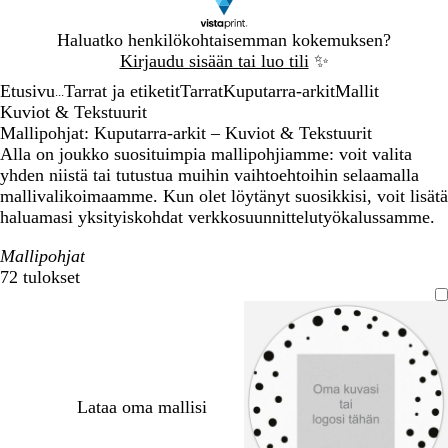
Dia
Haluatko henkilökohtaisemman kokemuksen?
1
Kirjaudu sisään tai luo tili
✨
/
Etusivu
Tarrat ja etiketit
Tarrat
Kuputarra-arkit
Mallit
1
...
Kuviot & Tekstuurit
Mallipohjat: Kuputarra-arkit – Kuviot & Tekstuurit
Alla on joukko suosituimpia mallipohjiamme: voit valita
yhden niistä tai tutustua muihin vaihtoehtoihin selaamalla
mallivalikoimaamme. Kun olet löytänyt suosikkisi, voit lisätä
haluamasi yksityiskohdat verkkosuunnittelutyökalussamme.
Mallipohjat
72 tulokset
Suodattimet
Lataa oma mallisi