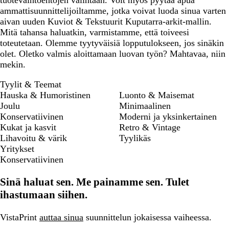
tuotevaihtoehtojen valintaan. Voit myös pyytää apua
ammattisuunnittelijoiltamme, jotka voivat luoda sinua varten
aivan uuden Kuviot & Tekstuurit Kuputarra-arkit-mallin.
Mitä tahansa haluatkin, varmistamme, että toiveesi
toteutetaan. Olemme tyytyväisiä lopputulokseen, jos sinäkin
olet. Oletko valmis aloittamaan luovan työn? Mahtavaa, niin
mekin.
Tyylit & Teemat
Hauska & Humoristinen
Luonto & Maisemat
Joulu
Minimaalinen
Konservatiivinen
Moderni ja yksinkertainen
Kukat ja kasvit
Retro & Vintage
Lihavoitu & värik
Tyylikäs
Yritykset
Konservatiivinen
Sinä haluat sen. Me painamme sen. Tulet
ihastumaan siihen.
VistaPrint
auttaa sinua
suunnittelun jokaisessa vaiheessa.