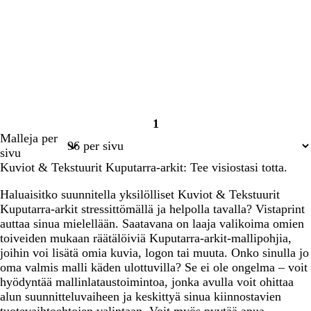
1
Sivu
Malleja per
1
sivu
Kuviot & Tekstuurit Kuputarra-arkit: Tee visiostasi totta.
Haluaisitko suunnitella yksilölliset Kuviot & Tekstuurit
Kuputarra-arkit stressittömällä ja helpolla tavalla? Vistaprint
auttaa sinua mielellään. Saatavana on laaja valikoima omien
toiveiden mukaan räätälöiviä Kuputarra-arkit-mallipohjia,
joihin voi lisätä omia kuvia, logon tai muuta. Onko sinulla jo
oma valmis malli käden ulottuvilla? Se ei ole ongelma – voit
hyödyntää mallinlataustoimintoa, jonka avulla voit ohittaa
alun suunnitteluvaiheen ja keskittyä sinua kiinnostavien