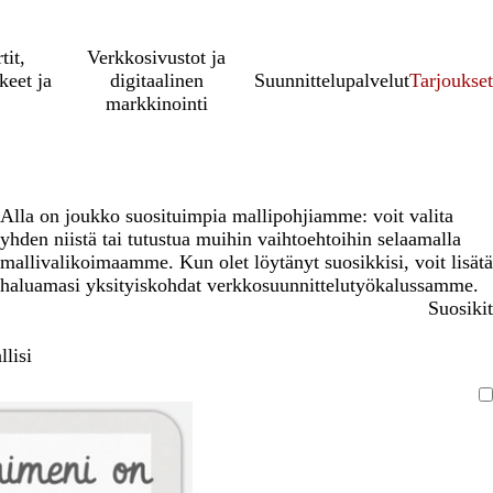
tit,
Verkkosivustot ja
keet ja
digitaalinen
Suunnittelupalvelut
Tarjoukset
markkinointi
Alla on joukko suosituimpia mallipohjiamme: voit valita
yhden niistä tai tutustua muihin vaihtoehtoihin selaamalla
mallivalikoimaamme. Kun olet löytänyt suosikkisi, voit lisätä
haluamasi yksityiskohdat verkkosuunnittelutyökalussamme.
Suosikit
lisi