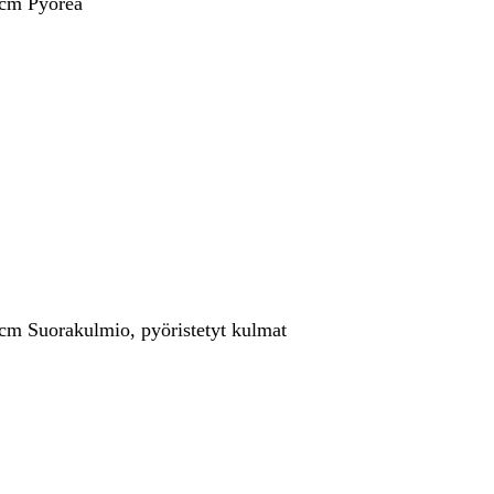
 cm Pyöreä
 cm Suorakulmio, pyöristetyt kulmat