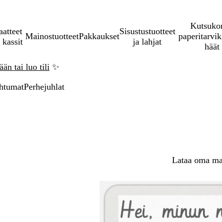
Kutsukor
aatteet
Sisustustuotteet
Mainostuotteet
Pakkaukset
paperitarvik
 kassit
ja lahjat
häät
än tai luo tili
✨
htumat
Perhejuhlat
Lataa oma mal