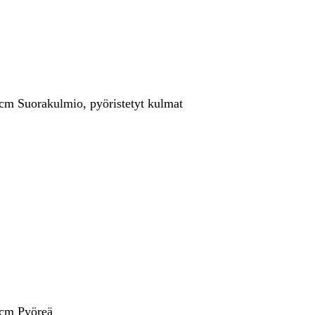
 cm Suorakulmio, pyöristetyt kulmat
 cm Pyöreä