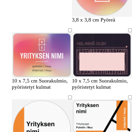
3,8 x 3,8 cm Pyöreä
m
m
m
h
v
10 x 7,5 cm Suorakulmio,
10 x 7,5 cm Suorakulmio,
u
u
u
a
a
pyöristetyt kulmat
pyöristetyt kulmat
s
s
s
r
l
t
t
t
m
k
a
a
a
a
o
a
i
n
e
n