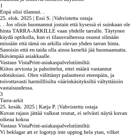
1
Enpä olisi tilannut. .
25. elok. 2025
|
Essi S.
|
Vahvistettu ostaja
. . Jos olisin huomannut jostain että kysessä ei suinkaan ole
hinta TARRA-ARKILLE vaan yhdelle tarralle. Täytynee
käydä optikolla, kun ei tilausvaiheessa osunut silmään
missään että tämä on arkilla olevan yhden tarran hinta.
Sanoisin että en taida olla ainoa keneltä jää huomaamatta.
Ikävämpää asiakkaalle.
Vastaus VistaPrint-asiakaspalvelutiimiltä:
Kiitos arviosta ja pahoittelut, ettei määrä vastannut
odotuksiasi. Olen välittänyt palautteesi eteenpäin, ja
toivottavasti harmilllisilta väärinkäsityksiltä vältyttäisiin
vastaisuudessa.
3
Tarra-arkit
25. kesäk. 2025
|
Katja P.
|
Vahvistettu ostaja
Kuvan rajaus jättää valkeat reunat, ei selvästi näytä kuvan
oikeaa kokoa
Vastaus VistaPrint-asiakaspalvelutiimiltä:
Vi beklagar att er logotyp inte upptog hela ytan, vilket