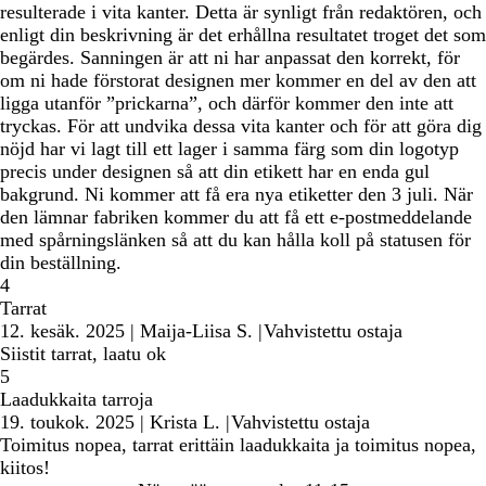
resulterade i vita kanter. Detta är synligt från redaktören, och
enligt din beskrivning är det erhållna resultatet troget det som
begärdes. Sanningen är att ni har anpassat den korrekt, för
om ni hade förstorat designen mer kommer en del av den att
ligga utanför ”prickarna”, och därför kommer den inte att
tryckas. För att undvika dessa vita kanter och för att göra dig
nöjd har vi lagt till ett lager i samma färg som din logotyp
precis under designen så att din etikett har en enda gul
bakgrund. Ni kommer att få era nya etiketter den 3 juli. När
den lämnar fabriken kommer du att få ett e-postmeddelande
med spårningslänken så att du kan hålla koll på statusen för
din beställning.
4
Tarrat
12. kesäk. 2025
|
Maija-Liisa S.
|
Vahvistettu ostaja
Siistit tarrat, laatu ok
5
Laadukkaita tarroja
19. toukok. 2025
|
Krista L.
|
Vahvistettu ostaja
Toimitus nopea, tarrat erittäin laadukkaita ja toimitus nopea,
kiitos!