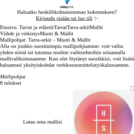
Dia
Haluatko henkilökohtaisemman kokemuksen?
1
Kirjaudu sisään tai luo tili
✨
/
Etusivu
Tarrat ja etiketit
Tarrat
Tarra-arkit
Mallit
1
...
Viihde ja virkistys
Muoti & Mallit
Mallipohjat: Tarra-arkit – Muoti & Mallit
Alla on joukko suosituimpia mallipohjiamme: voit valita
yhden niistä tai tutustua muihin vaihtoehtoihin selaamalla
mallivalikoimaamme. Kun olet löytänyt suosikkisi, voit lisätä
haluamasi yksityiskohdat verkkosuunnittelutyökalussamme.
Mallipohjat
8 tulokset
Suodattimet
Lataa oma mallisi