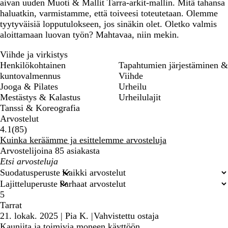
aivan uuden Muoti & Mallit Tarra-arkit-mallin. Mitä tahansa
haluatkin, varmistamme, että toiveesi toteutetaan. Olemme
tyytyväisiä lopputulokseen, jos sinäkin olet. Oletko valmis
aloittamaan luovan työn? Mahtavaa, niin mekin.
Viihde ja virkistys
Henkilökohtainen
Tapahtumien järjestäminen &
kuntovalmennus
Viihde
Jooga & Pilates
Urheilu
Mestästys & Kalastus
Urheilulajit
Tanssi & Koreografia
Arvostelut
85
4.1
(
85
)
arvostelua
Kuinka keräämme ja esittelemme arvosteluja
Arvostelijoina 85 asiakasta
Omat
hakusyötteet
Suodatusperuste
Lajitteluperuste
5
Tarrat
21. lokak. 2025
|
Pia K.
|
Vahvistettu ostaja
Kauniita ja toimivia moneen käyttöön.