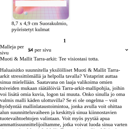
v
t
t
8,7 x 4,9 cm Suorakulmio,
a
e
u
pyöristetyt kulmat
a
r
m
1
l
ä
m
Sivu
Malleja per
e
s
a
1
sivu
a
n
Muoti & Mallit Tarra-arkit: Tee visiostasi totta.
n
s
p
i
Haluaisitko suunnitella yksilölliset Muoti & Mallit Tarra-
u
n
arkit stressittömällä ja helpolla tavalla? Vistaprint auttaa
n
i
sinua mielellään. Saatavana on laaja valikoima omien
a
n
toiveiden mukaan räätälöiviä Tarra-arkit-mallipohjia, joihin
i
e
voi lisätä omia kuvia, logon tai muuta. Onko sinulla jo oma
n
n
valmis malli käden ulottuvilla? Se ei ole ongelma – voit
e
hyödyntää mallinlataustoimintoa, jonka avulla voit ohittaa
n
alun suunnitteluvaiheen ja keskittyä sinua kiinnostavien
tuotevaihtoehtojen valintaan. Voit myös pyytää apua
ammattisuunnittelijoiltamme, jotka voivat luoda sinua varten