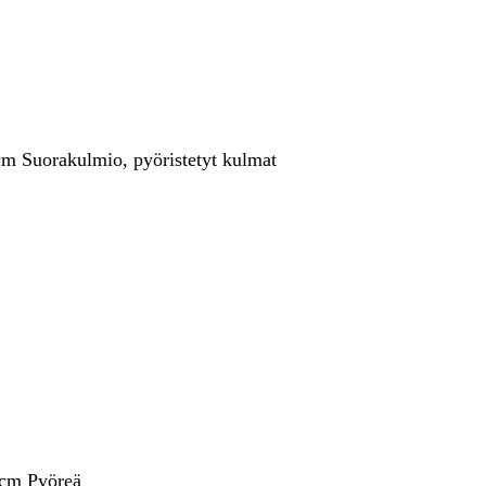
cm Suorakulmio, pyöristetyt kulmat
 cm Pyöreä