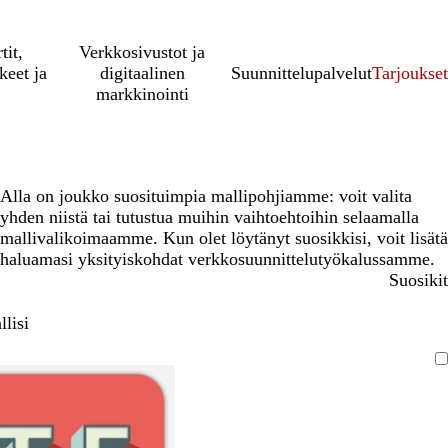
tit,
Verkkosivustot ja
keet ja
digitaalinen
Suunnittelupalvelut
Tarjoukset
markkinointi
Alla on joukko suosituimpia mallipohjiamme: voit valita
yhden niistä tai tutustua muihin vaihtoehtoihin selaamalla
mallivalikoimaamme. Kun olet löytänyt suosikkisi, voit lisätä
haluamasi yksityiskohdat verkkosuunnittelutyökalussamme.
Suosikit
lisi