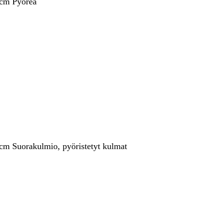
 cm Pyöreä
 cm Suorakulmio, pyöristetyt kulmat