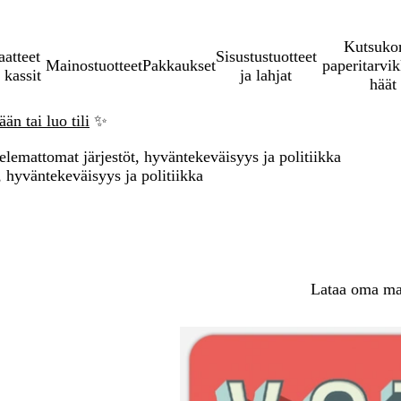
Kutsukor
aatteet
Sisustustuotteet
Mainostuotteet
Pakkaukset
paperitarvik
 kassit
ja lahjat
häät
än tai luo tili
✨
telemattomat järjestöt, hyväntekeväisyys ja politiikka
, hyväntekeväisyys ja politiikka
Lataa oma mal