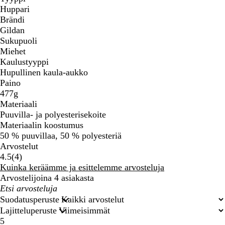
Huppari
Brändi
Gildan
Sukupuoli
Miehet
Kaulustyyppi
Hupullinen kaula-aukko
Paino
477g
Materiaali
Puuvilla- ja polyesterisekoite
Materiaalin koostumus
50 % puuvillaa, 50 % polyesteriä
Arvostelut
4
4.5
(
4
)
arvostelua
Kuinka keräämme ja esittelemme arvosteluja
Arvostelijoina 4 asiakasta
Omat
hakusyötteet
Suodatusperuste
Lajitteluperuste
5