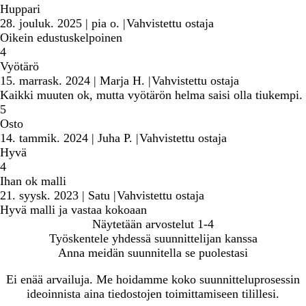
Huppari
28. jouluk. 2025
|
pia o.
|
Vahvistettu ostaja
Oikein edustuskelpoinen
4
Vyötärö
15. marrask. 2024
|
Marja H.
|
Vahvistettu ostaja
Kaikki muuten ok, mutta vyötärön helma saisi olla tiukempi.
5
Osto
14. tammik. 2024
|
Juha P.
|
Vahvistettu ostaja
Hyvä
4
Ihan ok malli
21. syysk. 2023
|
Satu
|
Vahvistettu ostaja
Hyvä malli ja vastaa kokoaan
Näytetään arvostelut
1-4
Työskentele yhdessä suunnittelijan kanssa
Anna meidän suunnitella se puolestasi
Ei enää arvailuja. Me hoidamme koko suunnitteluprosessin
ideoinnista aina tiedostojen toimittamiseen tilillesi.