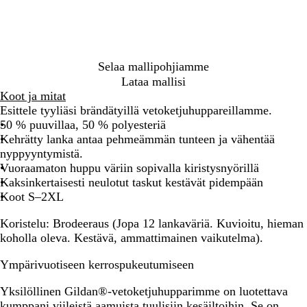
a
n
s
i
n
Selaa mallipohjiamme
i
Lataa mallisi
n
Koot ja mitat
e
Esittele tyyliäsi brändätyillä vetoketjuhuppareillamme.
n
50 % puuvillaa, 50 % polyesteriä
Kehrätty lanka antaa pehmeämmän tunteen ja vähentää
nyppyyntymistä.
Vuoraamaton huppu väriin sopivalla kiristysnyörillä
Kaksinkertaisesti neulotut taskut kestävät pidempään
Koot S–2XL
Koristelu:
Brodeeraus (Jopa 12 lankaväriä. Kuvioitu, hieman
koholla oleva. Kestävä, ammattimainen vaikutelma).
Ympärivuotiseen kerrospukeutumiseen
Yksilöllinen Gildan®-vetoketjuhupparimme on luotettava
kumppani viileistä aamuista tuulisiin kesäiltoihin. Se on