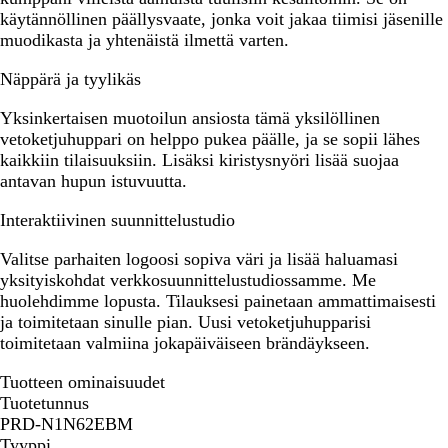
käytännöllinen päällysvaate, jonka voit jakaa tiimisi jäsenille
muodikasta ja yhtenäistä ilmettä varten.
Näppärä ja tyylikäs
Yksinkertaisen muotoilun ansiosta tämä yksilöllinen
vetoketjuhuppari on helppo pukea päälle, ja se sopii lähes
kaikkiin tilaisuuksiin. Lisäksi kiristysnyöri lisää suojaa
antavan hupun istuvuutta.
Interaktiivinen suunnittelustudio
Valitse parhaiten logoosi sopiva väri ja lisää haluamasi
yksityiskohdat verkkosuunnittelustudiossamme. Me
huolehdimme lopusta. Tilauksesi painetaan ammattimaisesti
ja toimitetaan sinulle pian. Uusi vetoketjuhupparisi
toimitetaan valmiina jokapäiväiseen brändäykseen.
Tuotteen ominaisuudet
Tuotetunnus
PRD-N1N62EBM
Tyyppi