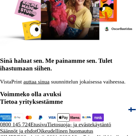
Sinä haluat sen. Me painamme sen. Tulet
ihastumaan siihen.
VistaPrint
auttaa sinua
suunnittelun jokaisessa vaiheessa.
Voimmeko olla avuksi
Tietoa yrityksestämme
0800 145 724
Etusivu
Tietosuoja- ja evästekäytäntö
Säännöt ja ehdot
Oikeudellinen huomautus