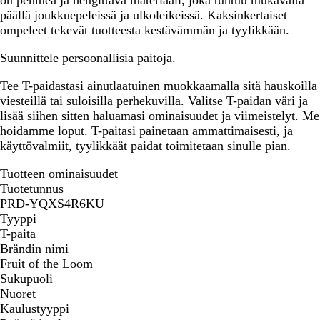
on pehmeä ja hengittävä materiaali, joka tuntuu mukavalta
päällä joukkuepeleissä ja ulkoleikeissä. Kaksinkertaiset
ompeleet tekevät tuotteesta kestävämmän ja tyylikkään.
Suunnittele persoonallisia paitoja.
Tee T-paidastasi ainutlaatuinen muokkaamalla sitä hauskoilla
viesteillä tai suloisilla perhekuvilla. Valitse T-paidan väri ja
lisää siihen sitten haluamasi ominaisuudet ja viimeistelyt. Me
hoidamme loput. T-paitasi painetaan ammattimaisesti, ja
käyttövalmiit, tyylikkäät paidat toimitetaan sinulle pian.
Tuotteen ominaisuudet
Tuotetunnus
PRD-YQXS4R6KU
Tyyppi
T-paita
Brändin nimi
Fruit of the Loom
Sukupuoli
Nuoret
Kaulustyyppi