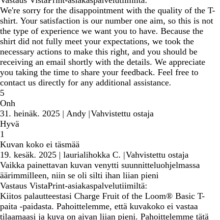
Vastaus VistaPrint-asiakaspalvelutiimiltä:
We're sorry for the disappointment with the quality of the T-
shirt. Your satisfaction is our number one aim, so this is not
the type of experience we want you to have. Because the
shirt did not fully meet your expectations, we took the
necessary actions to make this right, and you should be
receiving an email shortly with the details. We appreciate
you taking the time to share your feedback. Feel free to
contact us directly for any additional assistance.
5
Onh
31. heinäk. 2025
|
Andy
|
Vahvistettu ostaja
Hyvä
1
Kuvan koko ei täsmää
19. kesäk. 2025
|
laurialihokka C.
|
Vahvistettu ostaja
Vaikka painettavan kuvan venytti suunnitteluohjelmassa
äärimmilleen, niin se oli silti ihan liian pieni
Vastaus VistaPrint-asiakaspalvelutiimiltä:
Kiitos palautteestasi Charge Fruit of the Loom® Basic T-
paita -paidasta. Pahoittelemme, että kuvakoko ei vastaa
tilaamaasi ja kuva on aivan liian pieni. Pahoittelemme tätä