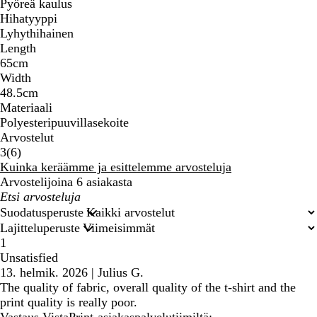
Pyöreä kaulus
Hihatyyppi
Lyhythihainen
Length
65cm
Width
48.5cm
Materiaali
Polyesteripuuvillasekoite
Arvostelut
6
3
(
6
)
arvostelua
Kuinka keräämme ja esittelemme arvosteluja
Arvostelijoina 6 asiakasta
Omat
hakusyötteet
Suodatusperuste
Lajitteluperuste
1
Unsatisfied
13. helmik. 2026
|
Julius G.
The quality of fabric, overall quality of the t-shirt and the
print quality is really poor.