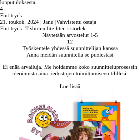
lopputuloksesta.
4
Fint tryck
21. toukok. 2024
|
Jane
|
Vahvistettu ostaja
Fint tryck. T-shirten lite liten i storlek.
Näytetään arvostelut
1-5
1
2
Siirry
Siirry
Työskentele yhdessä suunnittelijan kanssa
sivulle
sivulle
Anna meidän suunnitella se puolestasi
Ei enää arvailuja. Me hoidamme koko suunnitteluprosessin
ideoinnista aina tiedostojen toimittamiseen tilillesi.
Lue lisää