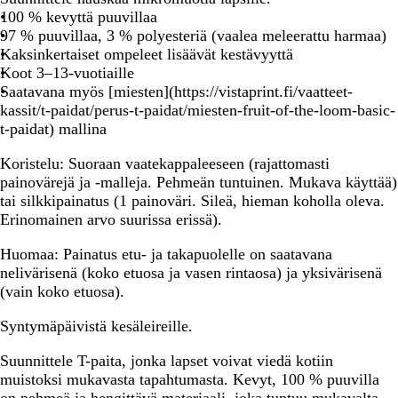
100 % kevyttä puuvillaa
97 % puuvillaa, 3 % polyesteriä (vaalea meleerattu harmaa)
Kaksinkertaiset ompeleet lisäävät kestävyyttä
Koot 3–13-vuotiaille
Saatavana myös [miesten](https://vistaprint.fi/vaatteet-
kassit/t-paidat/perus-t-paidat/miesten-fruit-of-the-loom-basic-
t-paidat) mallina
Koristelu
: Suoraan vaatekappaleeseen (rajattomasti
painovärejä ja -malleja. Pehmeän tuntuinen. Mukava käyttää)
tai silkkipainatus (1 painoväri. Sileä, hieman koholla oleva.
Erinomainen arvo suurissa erissä).
Huomaa:
Painatus etu- ja takapuolelle on saatavana
nelivärisenä (koko etuosa ja vasen rintaosa) ja yksivärisenä
(vain koko etuosa).
Syntymäpäivistä kesäleireille.
Suunnittele T-paita, jonka lapset voivat viedä kotiin
muistoksi mukavasta tapahtumasta. Kevyt, 100 % puuvilla