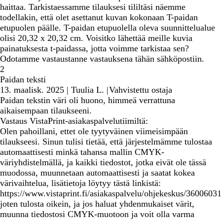
haittaa. Tarkistaessamme tilauksesi tililtäsi näemme
todellakin, että olet asettanut kuvan kokonaan T-paidan
etupuolen päälle. T-paidan etupuolella oleva suunnittelualue
olisi 20,32 x 20,32 cm. Voisitko lähettää meille kuvia
painatuksesta t-paidassa, jotta voimme tarkistaa sen?
Odotamme vastaustanne vastauksena tähän sähköpostiin.
2
Paidan teksti
13. maalisk. 2025
|
Tuulia L.
|
Vahvistettu ostaja
Paidan tekstin väri oli huono, himmeä verrattuna
aikaisempaan tilaukseeni.
Vastaus VistaPrint-asiakaspalvelutiimiltä:
Olen pahoillani, ettet ole tyytyväinen viimeisimpään
tilaukseesi. Sinun tulisi tietää, että järjestelmämme tulostaa
automaattisesti minkä tahansa mallin CMYK-
väriyhdistelmällä, ja kaikki tiedostot, jotka eivät ole tässä
muodossa, muunnetaan automaattisesti ja saatat kokea
värivaihtelua, lisätietoja löytyy tästä linkistä:
https://www.vistaprint.fi/asiakaspalvelu/ohjekeskus/3600603
joten tulosta oikein, ja jos haluat yhdenmukaiset värit,
muunna tiedostosi CMYK-muotoon ja voit olla varma