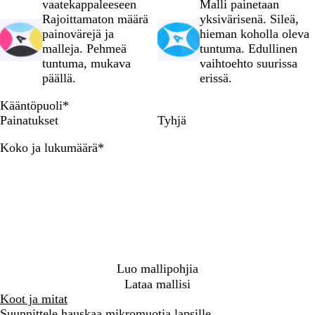
vaatekappaleeseen
Malli painetaan
s
i
s
k
v
i
n
Rajoittamaton määrä
yksivärisenä. Sileä,
i
n
t
a
a
n
e
painovärejä ja
hieman koholla oleva
e
o
a
n
e
n
malleja. Pehmeä
tuntuma. Edullinen
n
n
l
h
n
tuntuma, mukava
vaihtoehto suurissa
s
l
a
päällä.
erissä.
i
i
r
n
n
m
Kääntöpuoli
*
i
e
a
Painatukset
Tyhjä
n
n
a
e
s
Vaaditaan
Koko ja lukumäärä
*
n
i
n
i
n
e
n
Luo mallipohjia
Lataa mallisi
Koot ja mitat
Suunnittele hauskaa mikromuotia lapsille.