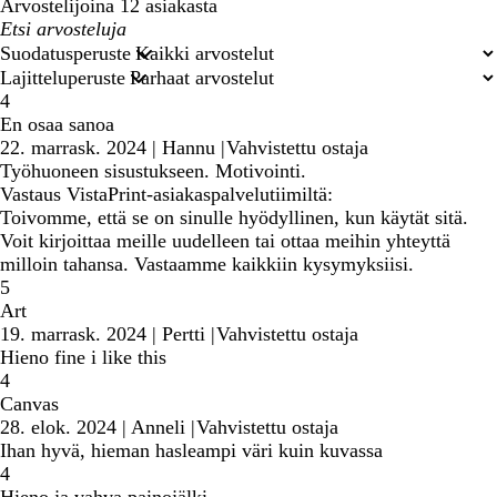
Arvostelijoina 12 asiakasta
Omat
hakusyötteet
Suodatusperuste
Lajitteluperuste
4
En osaa sanoa
22. marrask. 2024
|
Hannu
|
Vahvistettu ostaja
Työhuoneen sisustukseen. Motivointi.
Vastaus VistaPrint-asiakaspalvelutiimiltä:
Toivomme, että se on sinulle hyödyllinen, kun käytät sitä.
Voit kirjoittaa meille uudelleen tai ottaa meihin yhteyttä
milloin tahansa. Vastaamme kaikkiin kysymyksiisi.
5
Art
19. marrask. 2024
|
Pertti
|
Vahvistettu ostaja
Hieno fine i like this
4
Canvas
28. elok. 2024
|
Anneli
|
Vahvistettu ostaja
Ihan hyvä, hieman hasleampi väri kuin kuvassa
4