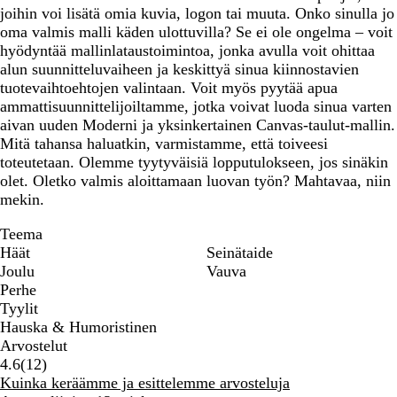
joihin voi lisätä omia kuvia, logon tai muuta. Onko sinulla jo
oma valmis malli käden ulottuvilla? Se ei ole ongelma – voit
hyödyntää mallinlataustoimintoa, jonka avulla voit ohittaa
alun suunnitteluvaiheen ja keskittyä sinua kiinnostavien
tuotevaihtoehtojen valintaan. Voit myös pyytää apua
ammattisuunnittelijoiltamme, jotka voivat luoda sinua varten
aivan uuden Moderni ja yksinkertainen Canvas-taulut-mallin.
Mitä tahansa haluatkin, varmistamme, että toiveesi
toteutetaan. Olemme tyytyväisiä lopputulokseen, jos sinäkin
olet. Oletko valmis aloittamaan luovan työn? Mahtavaa, niin
mekin.
Teema
Häät
Seinätaide
Joulu
Vauva
Perhe
Tyylit
Hauska & Humoristinen
Arvostelut
12
4.6
(
12
)
arvostelua
Kuinka keräämme ja esittelemme arvosteluja