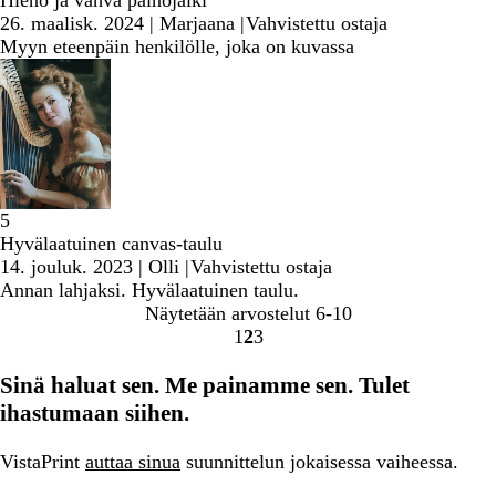
Hieno ja vahva painojälki
26. maalisk. 2024
|
Marjaana
|
Vahvistettu ostaja
Myyn eteenpäin henkilölle, joka on kuvassa
5
Hyvälaatuinen canvas-taulu
14. jouluk. 2023
|
Olli
|
Vahvistettu ostaja
Annan lahjaksi. Hyvälaatuinen taulu.
Näytetään arvostelut
6-10
1
2
3
Siirry
Siirry
Siirry
sivulle
sivulle
sivulle
Sinä haluat sen. Me painamme sen. Tulet
ihastumaan siihen.
VistaPrint
auttaa sinua
suunnittelun jokaisessa vaiheessa.