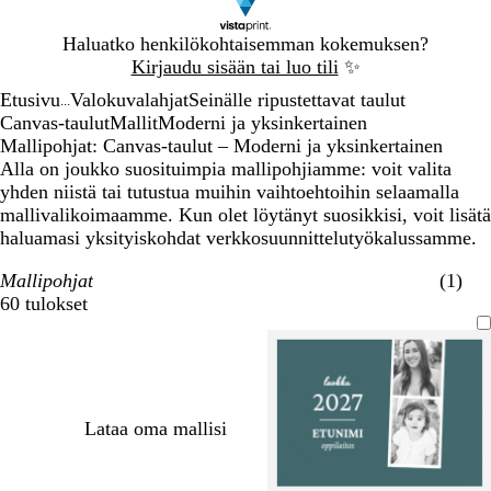
Dia
Haluatko henkilökohtaisemman kokemuksen?
1
Kirjaudu sisään tai luo tili
✨
/
Etusivu
Valokuvalahjat
Seinälle ripustettavat taulut
1
...
Canvas-taulut
Mallit
Moderni ja yksinkertainen
Mallipohjat: Canvas-taulut – Moderni ja yksinkertainen
Alla on joukko suosituimpia mallipohjiamme: voit valita
yhden niistä tai tutustua muihin vaihtoehtoihin selaamalla
mallivalikoimaamme. Kun olet löytänyt suosikkisi, voit lisätä
haluamasi yksityiskohdat verkkosuunnittelutyökalussamme.
Mallipohjat
(1)
60 tulokset
Suodattimet
Lataa oma mallisi