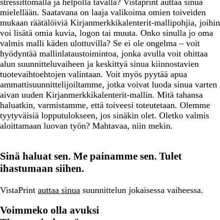
stressittömällä ja helpolla tavalla? Vistaprint auttaa sinua
mielellään. Saatavana on laaja valikoima omien toiveiden
mukaan räätälöiviä Kirjanmerkkikalenterit-mallipohjia, joihin
voi lisätä omia kuvia, logon tai muuta. Onko sinulla jo oma
valmis malli käden ulottuvilla? Se ei ole ongelma – voit
hyödyntää mallinlataustoimintoa, jonka avulla voit ohittaa
alun suunnitteluvaiheen ja keskittyä sinua kiinnostavien
tuotevaihtoehtojen valintaan. Voit myös pyytää apua
ammattisuunnittelijoiltamme, jotka voivat luoda sinua varten
aivan uuden Kirjanmerkkikalenterit-mallin. Mitä tahansa
haluatkin, varmistamme, että toiveesi toteutetaan. Olemme
tyytyväisiä lopputulokseen, jos sinäkin olet. Oletko valmis
aloittamaan luovan työn? Mahtavaa, niin mekin.
Sinä haluat sen. Me painamme sen. Tulet
ihastumaan siihen.
VistaPrint
auttaa sinua
suunnittelun jokaisessa vaiheessa.
Voimmeko olla avuksi