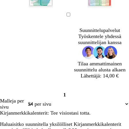
Ladataan
Suunnittelupalvelut
Työskentele yhdessä
suunnittelijan kanssa
Tilaa ammattimainen
suunnittelu alusta alkaen
Lähettäjä: 14,00 €
1
Sivu
Malleja per
1
sivu
Kirjanmerkkikalenterit: Tee visiostasi totta.
Haluaisitko suunnitella yksilölliset Kirjanmerkkikalenterit