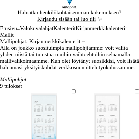
Dia
Haluatko henkilökohtaisemman kokemuksen?
1
Kirjaudu sisään tai luo tili
✨
/
Etusivu
Valokuvalahjat
Kalenterit
Kirjanmerkkikalenterit
1
...
Mallit
Mallipohjat: Kirjanmerkkikalenterit –
Alla on joukko suosituimpia mallipohjiamme: voit valita
yhden niistä tai tutustua muihin vaihtoehtoihin selaamalla
mallivalikoimaamme. Kun olet löytänyt suosikkisi, voit lisätä
haluamasi yksityiskohdat verkkosuunnittelutyökalussamme.
Mallipohjat
9 tulokset
Suodattimet