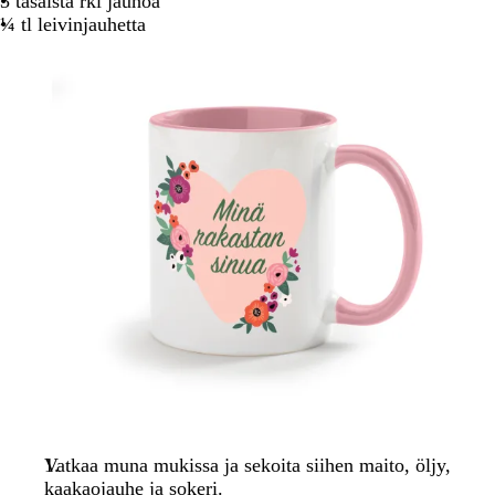
3 tasaista rkl jauhoa
¼ tl leivinjauhetta
Vatkaa muna mukissa ja sekoita siihen maito, öljy,
kaakaojauhe ja sokeri.