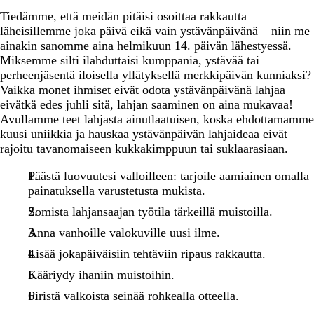
Tiedämme, että meidän pitäisi osoittaa rakkautta
läheisillemme joka päivä eikä vain ystävänpäivänä – niin me
ainakin sanomme aina helmikuun 14. päivän lähestyessä.
Miksemme silti ilahduttaisi kumppania, ystävää tai
perheenjäsentä iloisella yllätyksellä merkkipäivän kunniaksi?
Vaikka monet ihmiset eivät odota ystävänpäivänä lahjaa
eivätkä edes juhli sitä, lahjan saaminen on aina mukavaa!
Avullamme teet lahjasta ainutlaatuisen, koska ehdottamamme
kuusi uniikkia ja hauskaa ystävänpäivän lahjaideaa eivät
rajoitu tavanomaiseen kukkakimppuun tai suklaarasiaan.
Päästä luovuutesi valloilleen: tarjoile aamiainen omalla
painatuksella varustetusta mukista.
Somista lahjansaajan työtila tärkeillä muistoilla.
Anna vanhoille valokuville uusi ilme.
Lisää jokapäiväisiin tehtäviin ripaus rakkautta.
Kääriydy ihaniin muistoihin.
Piristä valkoista seinää rohkealla otteella.