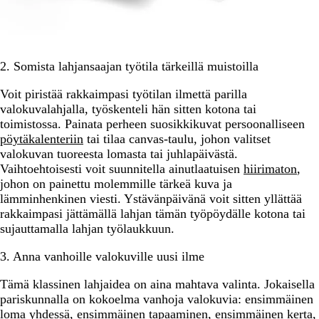
2. Somista lahjansaajan työtila tärkeillä muistoilla
Voit piristää rakkaimpasi työtilan ilmettä parilla
valokuvalahjalla, työskenteli hän sitten kotona tai
toimistossa. Painata perheen suosikkikuvat persoonalliseen
pöytäkalenteriin
tai tilaa canvas-taulu, johon valitset
valokuvan tuoreesta lomasta tai juhlapäivästä.
Vaihtoehtoisesti voit suunnitella ainutlaatuisen
hiirimaton
,
johon on painettu molemmille tärkeä kuva ja
lämminhenkinen viesti. Ystävänpäivänä voit sitten yllättää
rakkaimpasi jättämällä lahjan tämän työpöydälle kotona tai
sujauttamalla lahjan työlaukkuun.
3. Anna vanhoille valokuville uusi ilme
Tämä klassinen lahjaidea on aina mahtava valinta. Jokaisella
pariskunnalla on kokoelma vanhoja valokuvia: ensimmäinen
loma yhdessä, ensimmäinen tapaaminen, ensimmäinen kerta,