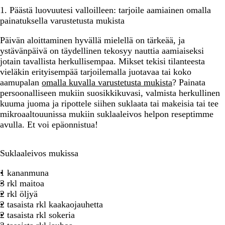
1. Päästä luovuutesi valloilleen: tarjoile aamiainen omalla
painatuksella varustetusta mukista
Päivän aloittaminen hyvällä mielellä on tärkeää, ja
ystävänpäivä on täydellinen tekosyy nauttia aamiaiseksi
jotain tavallista herkullisempaa. Mikset tekisi tilanteesta
vieläkin erityisempää tarjoilemalla juotavaa tai koko
aamupalan
omalla kuvalla varustetusta mukista
? Painata
persoonalliseen mukiin suosikkikuvasi, valmista herkullinen
kuuma juoma ja ripottele siihen suklaata tai makeisia tai tee
mikroaaltouunissa mukiin suklaaleivos helpon reseptimme
avulla. Et voi epäonnistua!
Suklaaleivos mukissa
1 kananmuna
3 rkl maitoa
2 rkl öljyä
2 tasaista rkl kaakaojauhetta
2 tasaista rkl sokeria