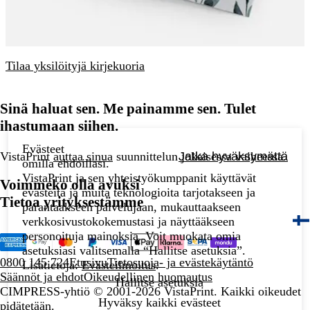
Tilaa yksilöityjä kirjekuoria
Sinä haluat sen. Me painamme sen. Tulet
ihastumaan siihen.
Evästeet
Jatka hyväksymättä
VistaPrint
auttaa sinua
suunnittelun jokaisessa vaiheessa.
omilla ehdoillasi.
VistaPrint ja sen yhteistyökumppanit käyttävät
Voimmeko olla avuksi
evästeitä ja muita teknologioita tarjotakseen ja
Tietoa yrityksestämme
parantaakseen palvelujaan, mukauttaakseen
verkkosivustokokemustasi ja näyttääkseen
personoituja mainoksia. Voit muokata omia
asetuksiasi valitsemalla “Hallitse asetuksia”.
0800 145 724
Etusivu
Tietosuoja- ja evästekäytäntö
Lisätietoja:
Evästeilmoitus
.
Säännöt ja ehdot
Oikeudellinen huomautus
Hallitse asetuksia
CIMPRESS-yhtiö
© 2001-2026 VistaPrint. Kaikki oikeudet
Hyväksy kaikki evästeet
pidätetään.