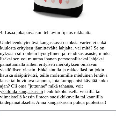
4. Lisää jokapäiväisiin tehtäviin ripaus rakkautta
Uudelleenkäytettävä kangaskassi ostoksia varten ei ehkä
kuulosta erityisen jännittävältä lahjalta, vai mitä? Se on
nykyään silti oikein hyödyllinen ja trendikäs asuste, minkä
lisäksi sen voi muuttaa ihanan persoonalliseksi lahjaksi
painattamalla siihen erityisen merkityksen omaavan
yksilöllisen viestin. Ehkä sinulla ja rakkaallasi on jokin
hauska sisäpiirivitsi, teille molemmille mieluinen lentävä
lause tai huvittava sanonta, jota kumppanisi käyttää koko
ajan? Oli oma ”juttunne” mikä tahansa, voit
yksilöidä kangaskassin
henkilökohtaisella viestillä tai
viimeistellä kassin ilmeen suosikkikuvalla tai kauniilla
taidepainatuksella. Anna kangaskassin puhua puolestasi!