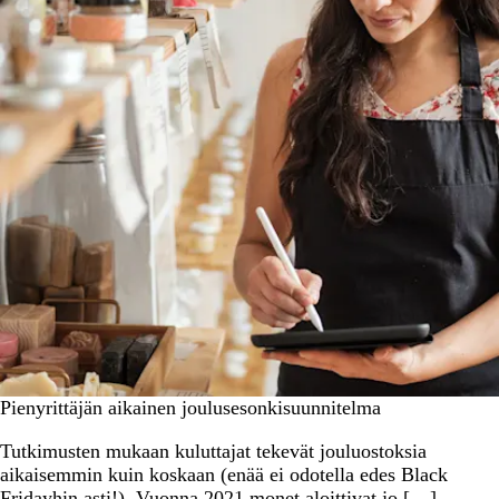
Pienyrittäjän aikainen joulusesonkisuunnitelma
Tutkimusten mukaan kuluttajat tekevät jouluostoksia
aikaisemmin kuin koskaan (enää ei odotella edes Black
Fridayhin asti!). Vuonna 2021 monet aloittivat jo […]