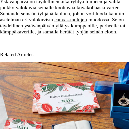
Ystävänpäivä on täydellinen aika ryhtyä toimeen ja valita
joukko valokuvia seinälle koottavaa kuvakollaasia varten.
Suhtaudu seinään tyhjänä tauluna, johon voit luoda kauniin
asetelman eri valokuvista
canvas-taulujen
muodossa. Se on
täydellinen ystävänpäivän yllätys kumppanille, perheelle tai
kämppäkaverille, ja samalla herätät tyhjän seinän eloon.
Related Articles