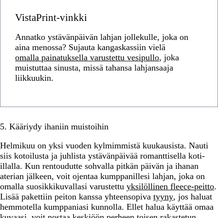
VistaPrint-vinkki
Annatko ystävänpäivän lahjan jollekulle, joka on
aina menossa? Sujauta kangaskassiin vielä
omalla painatuksella varustettu vesipullo
, joka
muistuttaa sinusta, missä tahansa lahjansaaja
liikkuukin.
5. Kääriydy ihaniin muistoihin
Helmikuu on yksi vuoden kylmimmistä kuukausista. Nauti
siis kotoilusta ja juhlista ystävänpäivää romanttisella koti-
illalla. Kun rentoudutte sohvalla pitkän päivän ja ihanan
aterian jälkeen, voit ojentaa kumppanillesi lahjan, joka on
omalla suosikkikuvallasi varustettu
yksilöllinen fleece-peitto
.
Lisää pakettiin peiton kanssa yhteensopiva
tyyny
, jos haluat
hemmotella kumppaniasi kunnolla. Ellet halua käyttää omaa
kuvaasi, voit nostaa keskiöön perheen toisen rakastetun