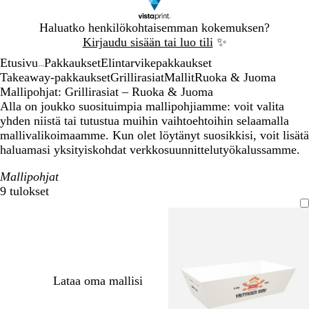
Dia
Haluatko henkilökohtaisemman kokemuksen?
1
Kirjaudu sisään tai luo tili
✨
/
Etusivu
Pakkaukset
Elintarvikepakkaukset
1
...
Takeaway-pakkaukset
Grillirasiat
Mallit
Ruoka & Juoma
Mallipohjat: Grillirasiat – Ruoka & Juoma
Alla on joukko suosituimpia mallipohjiamme: voit valita
yhden niistä tai tutustua muihin vaihtoehtoihin selaamalla
mallivalikoimaamme. Kun olet löytänyt suosikkisi, voit lisätä
haluamasi yksityiskohdat verkkosuunnittelutyökalussamme.
Mallipohjat
9 tulokset
Suodattimet
Lataa oma mallisi