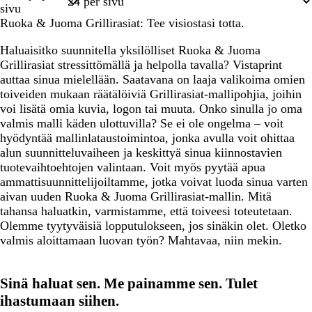
1
sivu
Ruoka & Juoma Grillirasiat: Tee visiostasi totta.
Haluaisitko suunnitella yksilölliset Ruoka & Juoma
Grillirasiat stressittömällä ja helpolla tavalla? Vistaprint
auttaa sinua mielellään. Saatavana on laaja valikoima omien
toiveiden mukaan räätälöiviä Grillirasiat-mallipohjia, joihin
voi lisätä omia kuvia, logon tai muuta. Onko sinulla jo oma
valmis malli käden ulottuvilla? Se ei ole ongelma – voit
hyödyntää mallinlataustoimintoa, jonka avulla voit ohittaa
alun suunnitteluvaiheen ja keskittyä sinua kiinnostavien
tuotevaihtoehtojen valintaan. Voit myös pyytää apua
ammattisuunnittelijoiltamme, jotka voivat luoda sinua varten
aivan uuden Ruoka & Juoma Grillirasiat-mallin. Mitä
tahansa haluatkin, varmistamme, että toiveesi toteutetaan.
Olemme tyytyväisiä lopputulokseen, jos sinäkin olet. Oletko
valmis aloittamaan luovan työn? Mahtavaa, niin mekin.
Sinä haluat sen. Me painamme sen. Tulet
ihastumaan siihen.