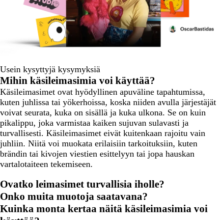
Usein kysyttyjä kysymyksiä
Mihin käsileimasimia voi käyttää?
Käsileimasimet ovat hyödyllinen apuväline tapahtumissa,
kuten juhlissa tai yökerhoissa, koska niiden avulla järjestäjät
voivat seurata, kuka on sisällä ja kuka ulkona. Se on kuin
pikalippu, joka varmistaa kaiken sujuvan sulavasti ja
turvallisesti. Käsileimasimet eivät kuitenkaan rajoitu vain
juhliin. Niitä voi muokata erilaisiin tarkoituksiin, kuten
brändin tai kivojen viestien esittelyyn tai jopa hauskan
vartalotaiteen tekemiseen.
Ovatko leimasimet turvallisia iholle?
Onko muita muotoja saatavana?
Kuinka monta kertaa näitä käsileimasimia voi