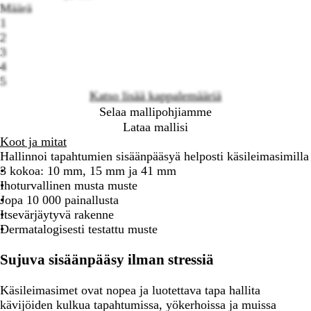
Määrä
1
Loading
2
options
3
4
5
Katso lisää kappalemääriä
Selaa mallipohjiamme
Lataa mallisi
Koot ja mitat
Hallinnoi tapahtumien sisäänpääsyä helposti käsileimasimilla
3 kokoa: 10 mm, 15 mm ja 41 mm
Ihoturvallinen musta muste
Jopa 10 000 painallusta
Itsevärjäytyvä rakenne
Dermatalogisesti testattu muste
Sujuva sisäänpääsy ilman stressiä
Käsileimasimet ovat nopea ja luotettava tapa hallita
kävijöiden kulkua tapahtumissa, yökerhoissa ja muissa