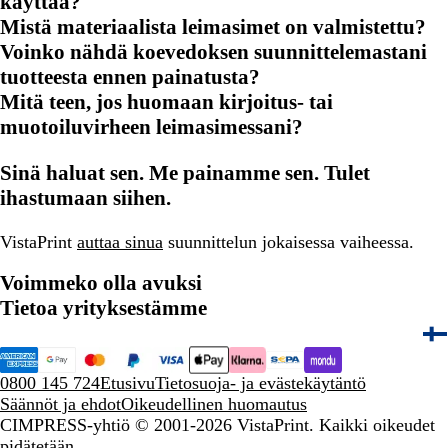
käyttää?
Mistä materiaalista leimasimet on valmistettu?
Voinko nähdä koevedoksen suunnittelemastani
tuotteesta ennen painatusta?
Mitä teen, jos huomaan kirjoitus- tai
muotoiluvirheen leimasimessani?
Sinä haluat sen. Me painamme sen. Tulet
ihastumaan siihen.
VistaPrint
auttaa sinua
suunnittelun jokaisessa vaiheessa.
Voimmeko olla avuksi
Tietoa yrityksestämme
0800 145 724
Etusivu
Tietosuoja- ja evästekäytäntö
Säännöt ja ehdot
Oikeudellinen huomautus
CIMPRESS-yhtiö
© 2001-2026 VistaPrint. Kaikki oikeudet
pidätetään.