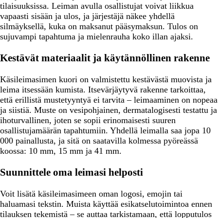
tilaisuuksissa. Leiman avulla osallistujat voivat liikkua
vapaasti sisään ja ulos, ja järjestäjä näkee yhdellä
silmäyksellä, kuka on maksanut pääsymaksun. Tulos on
sujuvampi tapahtuma ja mielenrauha koko illan ajaksi.
Kestävät materiaalit ja käytännöllinen rakenne
Käsileimasimen kuori on valmistettu kestävästä muovista ja
leima itsessään kumista. Itsevärjäytyvä rakenne tarkoittaa,
että erillistä mustetyyntyä ei tarvita – leimaaminen on nopeaa
ja siistiä. Muste on vesipohjainen, dermatalogisesti testattu ja
ihoturvallinen, joten se sopii erinomaisesti suuren
osallistujamäärän tapahtumiin. Yhdellä leimalla saa jopa 10
000 painallusta, ja sitä on saatavilla kolmessa pyöreässä
koossa: 10 mm, 15 mm ja 41 mm.
Suunnittele oma leimasi helposti
Voit lisätä käsileimasimeen oman logosi, emojin tai
haluamasi tekstin. Muista käyttää esikatselutoimintoa ennen
tilauksen tekemistä – se auttaa tarkistamaan, että lopputulos