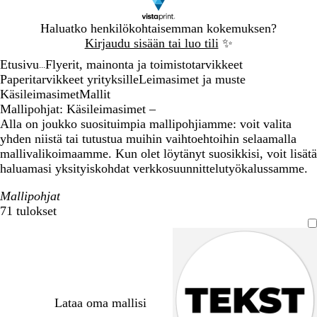
Dia
Haluatko henkilökohtaisemman kokemuksen?
1
Kirjaudu sisään tai luo tili
✨
/
Etusivu
Flyerit, mainonta ja toimistotarvikkeet
1
...
Paperitarvikkeet yrityksille
Leimasimet ja muste
Käsileimasimet
Mallit
Mallipohjat: Käsileimasimet –
Alla on joukko suosituimpia mallipohjiamme: voit valita
yhden niistä tai tutustua muihin vaihtoehtoihin selaamalla
mallivalikoimaamme. Kun olet löytänyt suosikkisi, voit lisätä
haluamasi yksityiskohdat verkkosuunnittelutyökalussamme.
Mallipohjat
71 tulokset
Suodattimet
Lataa oma mallisi