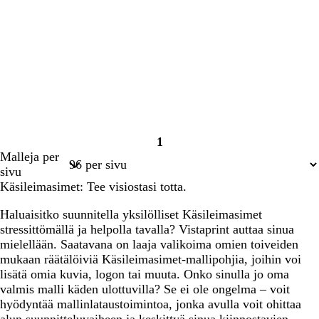
1
Sivu
Malleja per
1
sivu
Käsileimasimet: Tee visiostasi totta.
Haluaisitko suunnitella yksilölliset Käsileimasimet
stressittömällä ja helpolla tavalla? Vistaprint auttaa sinua
mielellään. Saatavana on laaja valikoima omien toiveiden
mukaan räätälöiviä Käsileimasimet-mallipohjia, joihin voi
lisätä omia kuvia, logon tai muuta. Onko sinulla jo oma
valmis malli käden ulottuvilla? Se ei ole ongelma – voit
hyödyntää mallinlataustoimintoa, jonka avulla voit ohittaa