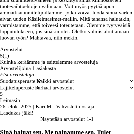
alun suunnitteluvaiheen ja keskittyä sinua kiinnostavien
tuotevaihtoehtojen valintaan. Voit myös pyytää apua
ammattisuunnittelijoiltamme, jotka voivat luoda sinua varten
aivan uuden Käsileimasimet-mallin. Mitä tahansa haluatkin,
varmistamme, että toiveesi toteutetaan. Olemme tyytyväisiä
lopputulokseen, jos sinäkin olet. Oletko valmis aloittamaan
luovan työn? Mahtavaa, niin mekin.
Arvostelut
1
5
(
1
)
arvostelua
Kuinka keräämme ja esittelemme arvosteluja
Arvostelijoina 1 asiakasta
Omat
hakusyötteet
Suodatusperuste
Lajitteluperuste
5
Leimasin
26. elok. 2025
|
Kari M.
|
Vahvistettu ostaja
Laadukas jälki!
Näytetään arvostelut
1-1
Sinä haluat sen. Me painamme sen. Tulet