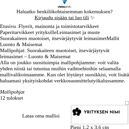
Dia
Haluatko henkilökohtaisemman kokemuksen?
1
Kirjaudu sisään tai luo tili
✨
/
Etusivu
Flyerit, mainonta ja toimistotarvikkeet
1
...
Paperitarvikkeet yrityksille
Leimasimet ja muste
Suorakaiteen muotoiset, itsevärjäytyvät leimasimet
Mallit
Luonto & Maisemat
Mallipohjat: Suorakaiteen muotoiset, itsevärjäytyvät
leimasimet – Luonto & Maisemat
Alla on joukko suosituimpia mallipohjiamme: voit valita
yhden niistä tai tutustua muihin vaihtoehtoihin selaamalla
mallivalikoimaamme. Kun olet löytänyt suosikkisi, voit lisätä
haluamasi yksityiskohdat verkkosuunnittelutyökalussamme.
Mallipohjat
12 tulokset
Suodattimet
Lataa oma mallisi
Pieni 1.2 x 3.6 cm