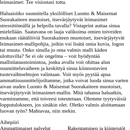
leimasimet: Tee visiostasi totta.
Haluaisitko suunnitella yksilölliset Luonto & Maisemat
Suorakaiteen muotoiset, itsevärjäytyvät leimasimet
stressittömällä ja helpolla tavalla? Vistaprint auttaa sinua
mielellään. Saatavana on laaja valikoima omien toiveiden
mukaan räätälöiviä Suorakaiteen muotoiset, itsevärjäytyvät
leimasimet-mallipohjia, joihin voi lisätä omia kuvia, logon
tai muuta. Onko sinulla jo oma valmis malli käden
ulottuvilla? Se ei ole ongelma – voit hyödyntää
mallinlataustoimintoa, jonka avulla voit ohittaa alun
suunnitteluvaiheen ja keskittyä sinua kiinnostavien
tuotevaihtoehtojen valintaan. Voit myös pyytää apua
ammattisuunnittelijoiltamme, jotka voivat luoda sinua varten
aivan uuden Luonto & Maisemat Suorakaiteen muotoiset,
itsevärjäytyvät leimasimet-mallin. Mitä tahansa haluatkin,
varmistamme, että toiveesi toteutetaan. Olemme tyytyväisiä
lopputulokseen, jos sinäkin olet. Oletko valmis aloittamaan
luovan työn? Mahtavaa, niin mekin.
Aihepiiri
Ammattimaiset palvelut
Rakentaminen ja kiinteistöt