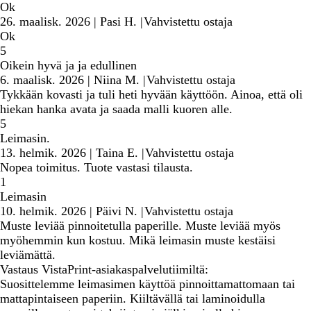
Ok
26. maalisk. 2026
|
Pasi H.
|
Vahvistettu ostaja
Ok
5
Oikein hyvä ja ja edullinen
6. maalisk. 2026
|
Niina M.
|
Vahvistettu ostaja
Tykkään kovasti ja tuli heti hyvään käyttöön. Ainoa, että oli
hiekan hanka avata ja saada malli kuoren alle.
5
Leimasin.
13. helmik. 2026
|
Taina E.
|
Vahvistettu ostaja
Nopea toimitus. Tuote vastasi tilausta.
1
Leimasin
10. helmik. 2026
|
Päivi N.
|
Vahvistettu ostaja
Muste leviää pinnoitetulla paperille. Muste leviää myös
myöhemmin kun kostuu. Mikä leimasin muste kestäisi
leviämättä.
Vastaus VistaPrint-asiakaspalvelutiimiltä:
Suosittelemme leimasimen käyttöä pinnoittamattomaan tai
mattapintaiseen paperiin. Kiiltävällä tai laminoidulla