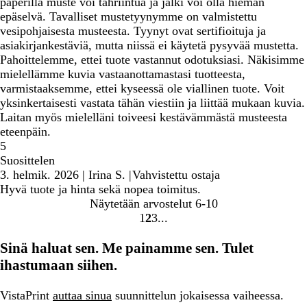
paperilla muste voi tahriintua ja jälki voi olla hieman
epäselvä. Tavalliset mustetyynymme on valmistettu
vesipohjaisesta musteesta. Tyynyt ovat sertifioituja ja
asiakirjankestäviä, mutta niissä ei käytetä pysyvää mustetta.
Pahoittelemme, ettei tuote vastannut odotuksiasi. Näkisimme
mielellämme kuvia vastaanottamastasi tuotteesta,
varmistaaksemme, ettei kyseessä ole viallinen tuote. Voit
yksinkertaisesti vastata tähän viestiin ja liittää mukaan kuvia.
Laitan myös mielelläni toiveesi kestävämmästä musteesta
eteenpäin.
5
Suosittelen
3. helmik. 2026
|
Irina S.
|
Vahvistettu ostaja
Hyvä tuote ja hinta sekä nopea toimitus.
Näytetään arvostelut
6-10
1
2
3
Siirry
Siirry
Siirry
sivulle
sivulle
sivulle
Sinä haluat sen. Me painamme sen. Tulet
ihastumaan siihen.
VistaPrint
auttaa sinua
suunnittelun jokaisessa vaiheessa.