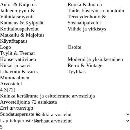
Autot & Kuljetus
Ruoka & Juoma
Jälleenmyynti &
Taide, käsityöt ja muotoilu
Vähittäismyynti
Terveydenhoito &
Kauneus & Kylpylät
Sosiaalipalvelut
Kotitalouspalvelut
Viihde ja virkistys
Matkailu & Majoitus
Käyttötapaus
Logo
Osoite
Tyylit & Teemat
Konservatiivinen
Moderni ja yksinkertainen
Kukat ja kasvit
Retro & Vintage
Lihavoitu & värik
Tyylikäs
Minimaalinen
Arvostelut
72
4.3
(
72
)
arvostelua
Kuinka keräämme ja esittelemme arvosteluja
Arvostelijoina 72 asiakasta
Omat
hakusyötteet
Suodatusperuste
Lajitteluperuste
5