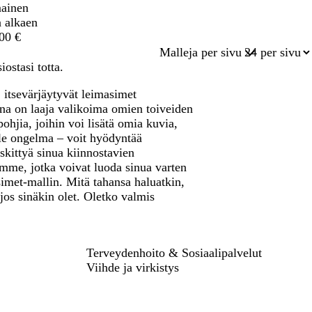
mainen
a alkaen
,00 €
Malleja per sivu
ostasi totta.
 itsevärjäytyvät leimasimet
vana on laaja valikoima omien toiveiden
ohjia, joihin voi lisätä omia kuvia,
ole ongelma – voit hyödyntää
skittyä sinua kiinnostavien
amme, jotka voivat luoda sinua varten
imet-mallin. Mitä tahansa haluatkin,
jos sinäkin olet. Oletko valmis
Terveydenhoito & Sosiaalipalvelut
Viihde ja virkistys