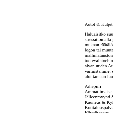
Autot & Kuljetu
Haluaisitko suu
stressittömällä
mukaan räätälöi
logon tai muuta
mallinlataustoi
tuotevaihtoehto
aivan uuden Aut
varmistamme, et
aloittamaan lu
Aihepiiri
Ammattimaiset 
Jälleenmyynti 
Kauneus & Kyl
Kotitalouspalve
Käyttötapaus