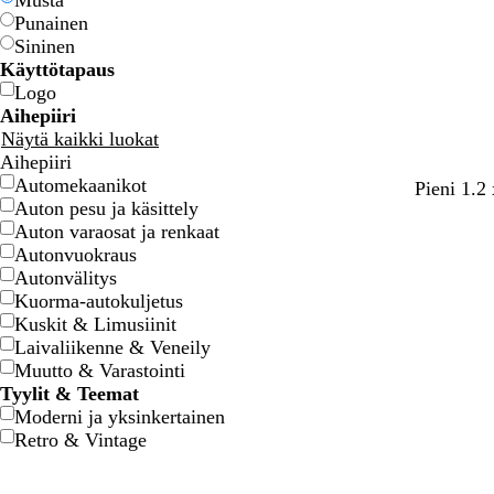
Musta
Punainen
Sininen
Käyttötapaus
Logo
Aihepiiri
Näytä kaikki luokat
Aihepiiri
Automekaanikot
Pieni 1.2
Auton pesu ja käsittely
Auton varaosat ja renkaat
Autonvuokraus
Autonvälitys
Kuorma-autokuljetus
Kuskit & Limusiinit
Laivaliikenne & Veneily
Muutto & Varastointi
Tyylit & Teemat
Moderni ja yksinkertainen
Retro & Vintage