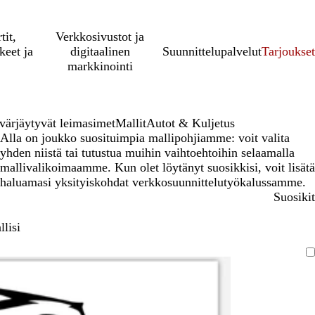
tit,
Verkkosivustot ja
keet ja
digitaalinen
Suunnittelupalvelut
Tarjoukset
markkinointi
evärjäytyvät leimasimet
Mallit
Autot & Kuljetus
Alla on joukko suosituimpia mallipohjiamme: voit valita
yhden niistä tai tutustua muihin vaihtoehtoihin selaamalla
mallivalikoimaamme. Kun olet löytänyt suosikkisi, voit lisätä
haluamasi yksityiskohdat verkkosuunnittelutyökalussamme.
Suosikit
lisi