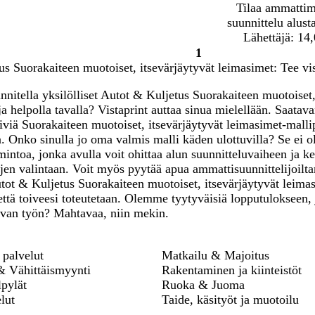
Tilaa ammatti
suunnittelu alust
Lähettäjä: 14
1
Sivu
s Suorakaiteen muotoiset, itsevärjäytyvät leimasimet: Tee visi
1
nnitella yksilölliset Autot & Kuljetus Suorakaiteen muotoiset,
 ja helpolla tavalla? Vistaprint auttaa sinua mielellään. Saata
viä Suorakaiteen muotoiset, itsevärjäytyvät leimasimet-mallip
. Onko sinulla jo oma valmis malli käden ulottuvilla? Se ei 
mintoa, jonka avulla voit ohittaa alun suunnitteluvaiheen ja ke
jen valintaan. Voit myös pyytää apua ammattisuunnittelijoilt
ot & Kuljetus Suorakaiteen muotoiset, itsevärjäytyvät leimas
tä toiveesi toteutetaan. Olemme tyytyväisiä lopputulokseen, 
ovan työn? Mahtavaa, niin mekin.
palvelut
Matkailu & Majoitus
& Vähittäismyynti
Rakentaminen ja kiinteistöt
pylät
Ruoka & Juoma
lut
Taide, käsityöt ja muotoilu