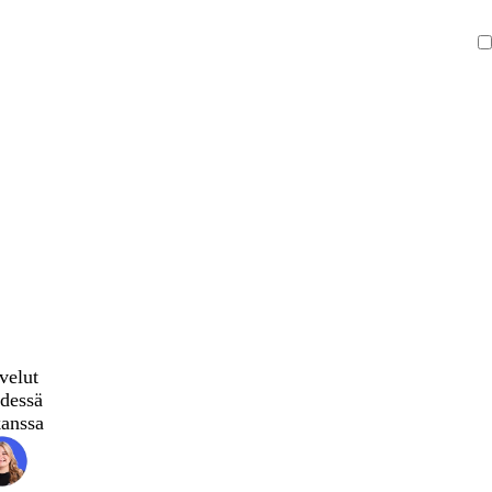
velut
dessä
kanssa