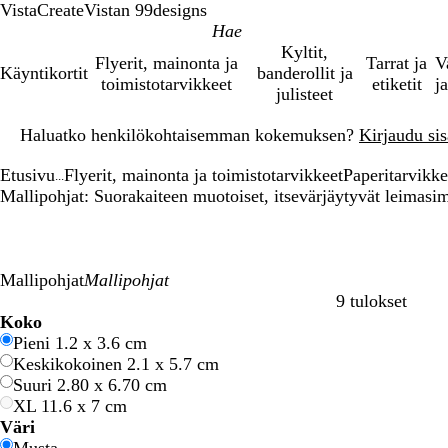
VistaCreate
Vistan 99designs
Kyltit,
Flyerit, mainonta ja
Tarrat ja
V
Käyntikortit
banderollit ja
toimistotarvikkeet
etiketit
ja
julisteet
Dia
Haluatko henkilökohtaisemman kokemuksen?
Kirjaudu sisä
1
/
Etusivu
Flyerit, mainonta ja toimistotarvikkeet
Paperitarvikkee
1
...
Mallipohjat: Suorakaiteen muotoiset, itsevärjäytyvät leimasi
Mallipohjat
9 tulokset
Suodattimet
Koko
Pieni 1.2 x 3.6 cm
Keskikokoinen 2.1 x 5.7 cm
Suuri 2.80 x 6.70 cm
XL 11.6 x 7 cm
Väri