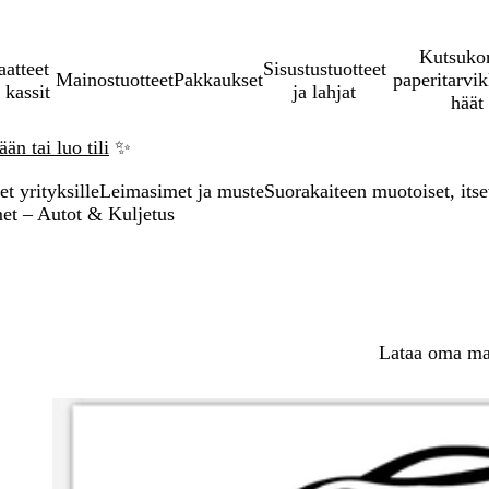
Kutsukor
aatteet
Sisustustuotteet
Mainostuotteet
Pakkaukset
paperitarvik
 kassit
ja lahjat
häät
än tai luo tili
✨
t yrityksille
Leimasimet ja muste
Suorakaiteen muotoiset, its
met – Autot & Kuljetus
Lataa oma mal