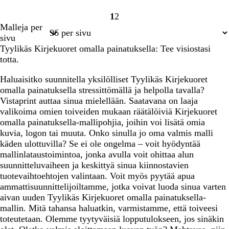
1
2
Sivu
Sivu
Malleja per
1
2
sivu
Tyylikäs Kirjekuoret omalla painatuksella: Tee visiostasi
totta.
Haluaisitko suunnitella yksilölliset Tyylikäs Kirjekuoret
omalla painatuksella stressittömällä ja helpolla tavalla?
Vistaprint auttaa sinua mielellään. Saatavana on laaja
valikoima omien toiveiden mukaan räätälöiviä Kirjekuoret
omalla painatuksella-mallipohjia, joihin voi lisätä omia
kuvia, logon tai muuta. Onko sinulla jo oma valmis malli
käden ulottuvilla? Se ei ole ongelma – voit hyödyntää
mallinlataustoimintoa, jonka avulla voit ohittaa alun
suunnitteluvaiheen ja keskittyä sinua kiinnostavien
tuotevaihtoehtojen valintaan. Voit myös pyytää apua
ammattisuunnittelijoiltamme, jotka voivat luoda sinua varten
aivan uuden Tyylikäs Kirjekuoret omalla painatuksella-
mallin. Mitä tahansa haluatkin, varmistamme, että toiveesi
toteutetaan. Olemme tyytyväisiä lopputulokseen, jos sinäkin