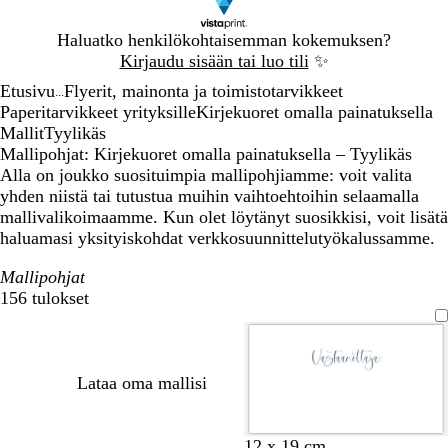
Dia
Haluatko henkilökohtaisemman kokemuksen?
1
Kirjaudu sisään tai luo tili
✨
/
Etusivu
Flyerit, mainonta ja toimistotarvikkeet
1
...
Paperitarvikkeet yrityksille
Kirjekuoret omalla painatuksella
Mallit
Tyylikäs
Mallipohjat: Kirjekuoret omalla painatuksella – Tyylikäs
Alla on joukko suosituimpia mallipohjiamme: voit valita
yhden niistä tai tutustua muihin vaihtoehtoihin selaamalla
mallivalikoimaamme. Kun olet löytänyt suosikkisi, voit lisätä
haluamasi yksityiskohdat verkkosuunnittelutyökalussamme.
Mallipohjat
156 tulokset
Suodattimet
Lataa oma mallisi
v
v
v
v
v
v
v
o
v
v
v
v
v
v
12 x 19 cm