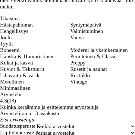
olet. Oletko valmis aloittamaan luovan työn? Mahtavaa, niin
mekin.
Tilaisuus
Häätapahtumat
Syntymäpäivä
Hengellisyys
Valmistuminen
Joulu
Vauva
Tyylit
Boheemi
Moderni ja yksinkertainen
Hauska & Humoristinen
Perinteinen & Classic
Kukat ja kasvit
Preppy
Kuviot & Tekstuurit
Rusetit ja nauhat
Lihavoitu & värik
Rustiikki
Merellinen
Vintage
Minimaalinen
Arvostelut
13
4.3
(
13
)
arvostelua
Kuinka keräämme ja esittelemme arvosteluja
Arvostelijoina 13 asiakasta
Omat
hakusyötteet
Suodatusperuste
Lajitteluperuste