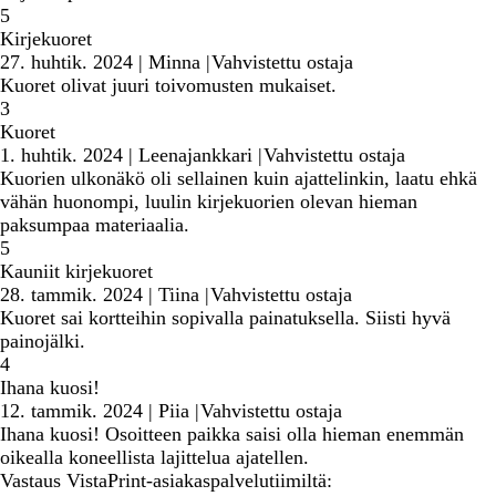
5
Kirjekuoret
27. huhtik. 2024
|
Minna
|
Vahvistettu ostaja
Kuoret olivat juuri toivomusten mukaiset.
3
Kuoret
1. huhtik. 2024
|
Leenajankkari
|
Vahvistettu ostaja
Kuorien ulkonäkö oli sellainen kuin ajattelinkin, laatu ehkä
vähän huonompi, luulin kirjekuorien olevan hieman
paksumpaa materiaalia.
5
Kauniit kirjekuoret
28. tammik. 2024
|
Tiina
|
Vahvistettu ostaja
Kuoret sai kortteihin sopivalla painatuksella. Siisti hyvä
painojälki.
4
Ihana kuosi!
12. tammik. 2024
|
Piia
|
Vahvistettu ostaja
Ihana kuosi! Osoitteen paikka saisi olla hieman enemmän
oikealla koneellista lajittelua ajatellen.
Vastaus VistaPrint-asiakaspalvelutiimiltä: