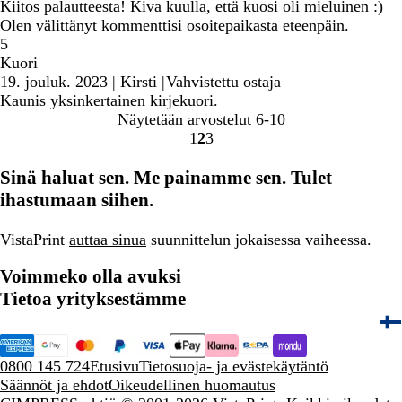
Kiitos palautteesta! Kiva kuulla, että kuosi oli mieluinen :)
Olen välittänyt kommenttisi osoitepaikasta eteenpäin.
5
Kuori
19. jouluk. 2023
|
Kirsti
|
Vahvistettu ostaja
Kaunis yksinkertainen kirjekuori.
Näytetään arvostelut
6-10
1
2
3
Siirry
Siirry
Siirry
sivulle
sivulle
sivulle
Sinä haluat sen. Me painamme sen. Tulet
ihastumaan siihen.
VistaPrint
auttaa sinua
suunnittelun jokaisessa vaiheessa.
Voimmeko olla avuksi
Tietoa yrityksestämme
0800 145 724
Etusivu
Tietosuoja- ja evästekäytäntö
Säännöt ja ehdot
Oikeudellinen huomautus