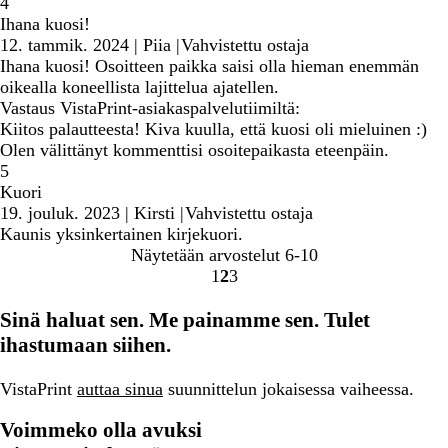
4
Ihana kuosi!
12. tammik. 2024
|
Piia
|
Vahvistettu ostaja
Ihana kuosi! Osoitteen paikka saisi olla hieman enemmän
oikealla koneellista lajittelua ajatellen.
Vastaus VistaPrint-asiakaspalvelutiimiltä:
Kiitos palautteesta! Kiva kuulla, että kuosi oli mieluinen :)
Olen välittänyt kommenttisi osoitepaikasta eteenpäin.
5
Kuori
19. jouluk. 2023
|
Kirsti
|
Vahvistettu ostaja
Kaunis yksinkertainen kirjekuori.
Näytetään arvostelut
6-10
1
2
3
Siirry
Siirry
Siirry
sivulle
sivulle
sivulle
Sinä haluat sen. Me painamme sen. Tulet
ihastumaan siihen.
VistaPrint
auttaa sinua
suunnittelun jokaisessa vaiheessa.
Voimmeko olla avuksi