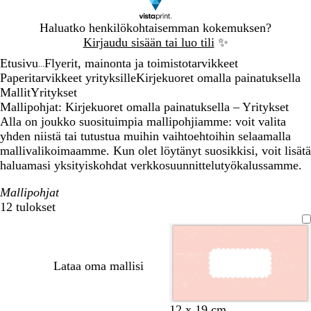
Dia
Haluatko henkilökohtaisemman kokemuksen?
1
Kirjaudu sisään tai luo tili
✨
/
Etusivu
Flyerit, mainonta ja toimistotarvikkeet
1
...
Paperitarvikkeet yrityksille
Kirjekuoret omalla painatuksella
Mallit
Yritykset
Mallipohjat: Kirjekuoret omalla painatuksella – Yritykset
Alla on joukko suosituimpia mallipohjiamme: voit valita
yhden niistä tai tutustua muihin vaihtoehtoihin selaamalla
mallivalikoimaamme. Kun olet löytänyt suosikkisi, voit lisätä
haluamasi yksityiskohdat verkkosuunnittelutyökalussamme.
Mallipohjat
12 tulokset
Suodattimet
Lataa oma mallisi
v
l
v
12 x 19 cm