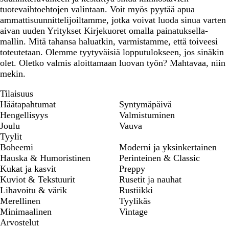
tuotevaihtoehtojen valintaan. Voit myös pyytää apua
ammattisuunnittelijoiltamme, jotka voivat luoda sinua varten
aivan uuden Yritykset Kirjekuoret omalla painatuksella-
mallin. Mitä tahansa haluatkin, varmistamme, että toiveesi
toteutetaan. Olemme tyytyväisiä lopputulokseen, jos sinäkin
olet. Oletko valmis aloittamaan luovan työn? Mahtavaa, niin
mekin.
Tilaisuus
Häätapahtumat
Syntymäpäivä
Hengellisyys
Valmistuminen
Joulu
Vauva
Tyylit
Boheemi
Moderni ja yksinkertainen
Hauska & Humoristinen
Perinteinen & Classic
Kukat ja kasvit
Preppy
Kuviot & Tekstuurit
Rusetit ja nauhat
Lihavoitu & värik
Rustiikki
Merellinen
Tyylikäs
Minimaalinen
Vintage
Arvostelut