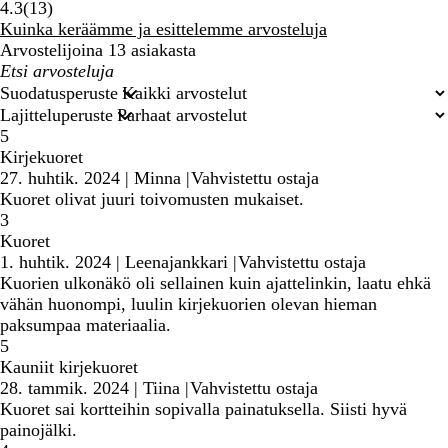
13
4.3
(
13
)
arvostelua
Kuinka keräämme ja esittelemme arvosteluja
Arvostelijoina 13 asiakasta
Omat
hakusyötteet
Suodatusperuste
Lajitteluperuste
5
Kirjekuoret
27. huhtik. 2024
|
Minna
|
Vahvistettu ostaja
Kuoret olivat juuri toivomusten mukaiset.
3
Kuoret
1. huhtik. 2024
|
Leenajankkari
|
Vahvistettu ostaja
Kuorien ulkonäkö oli sellainen kuin ajattelinkin, laatu ehkä
vähän huonompi, luulin kirjekuorien olevan hieman
paksumpaa materiaalia.
5
Kauniit kirjekuoret
28. tammik. 2024
|
Tiina
|
Vahvistettu ostaja
Kuoret sai kortteihin sopivalla painatuksella. Siisti hyvä
painojälki.