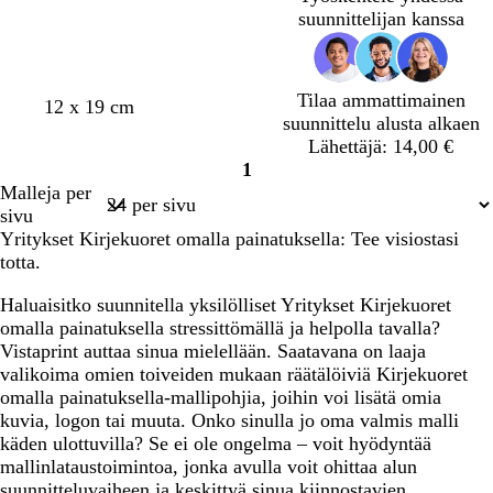
m
e
e
e
n
suunnittelijan kanssa
e
a
a
a
l
n
n
n
o
p
h
h
Tilaa ammattimainen
v
v
l
v
k
12 x 19 cm
n
u
a
a
suunnittelu alusta alkaen
a
a
i
a
e
i
n
r
r
Lähettäjä: 14,00 €
a
a
i
l
r
n
a
m
m
1
l
l
l
k
m
v
i
a
a
Sivu
Malleja per
e
e
a
o
a
i
n
a
a
1
sivu
a
a
i
h
e
Yritykset Kirjekuoret omalla painatuksella: Tee visiostasi
n
n
n
r
n
totta.
r
p
e
e
u
u
n
ä
Haluaisitko suunnitella yksilölliset Yritykset Kirjekuoret
s
n
omalla painatuksella stressittömällä ja helpolla tavalla?
k
a
Vistaprint auttaa sinua mielellään. Saatavana on laaja
e
i
valikoima omien toiveiden mukaan räätälöiviä Kirjekuoret
a
n
omalla painatuksella-mallipohjia, joihin voi lisätä omia
e
kuvia, logon tai muuta. Onko sinulla jo oma valmis malli
n
käden ulottuvilla? Se ei ole ongelma – voit hyödyntää
mallinlataustoimintoa, jonka avulla voit ohittaa alun
suunnitteluvaiheen ja keskittyä sinua kiinnostavien