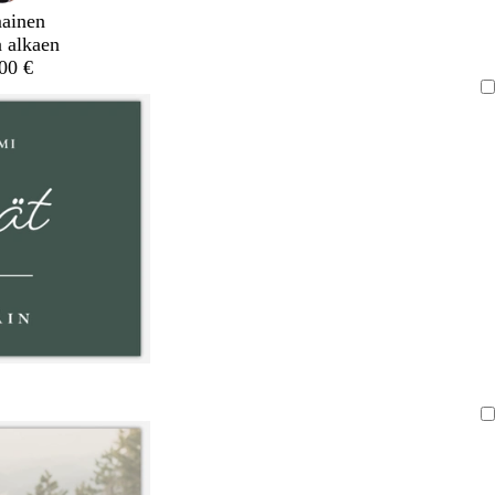
mainen
a alkaen
,00 €