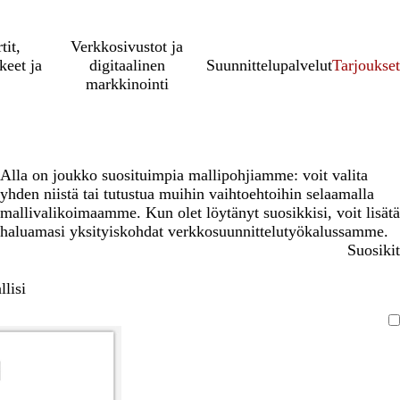
tit,
Verkkosivustot ja
keet ja
digitaalinen
Suunnittelupalvelut
Tarjoukset
markkinointi
Alla on joukko suosituimpia mallipohjiamme: voit valita
yhden niistä tai tutustua muihin vaihtoehtoihin selaamalla
mallivalikoimaamme. Kun olet löytänyt suosikkisi, voit lisätä
haluamasi yksityiskohdat verkkosuunnittelutyökalussamme.
Suosikit
lisi