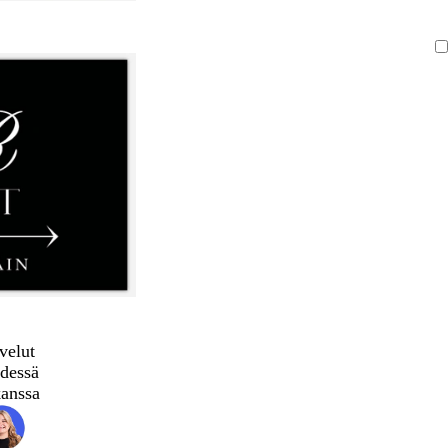
velut
dessä
kanssa