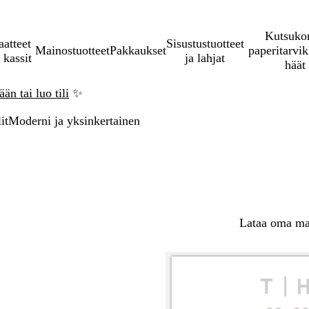
Kutsukor
aatteet
Sisustustuotteet
Mainostuotteet
Pakkaukset
paperitarvik
 kassit
ja lahjat
häät
än tai luo tili
✨
it
Moderni ja yksinkertainen
Lataa oma mal