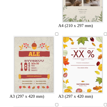
k
m
m
A4 (210 x 297 mm)
e
e
u
r
t
s
m
s
t
a
ä
a
n
v
i
h
r
e
ä
A3 (297 x 420 mm)
A3 (297 x 420 mm)