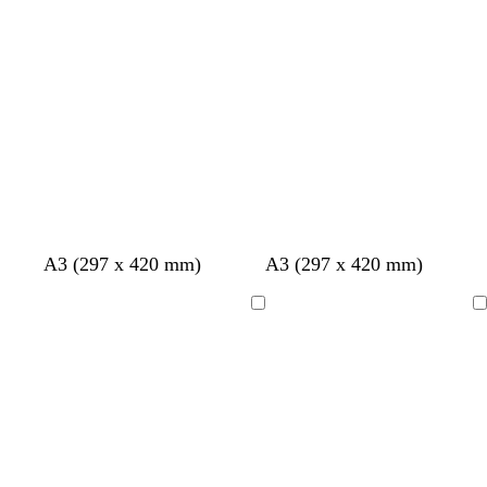
r
l
a
e
k
a
o
n
t
s
t
i
a
n
i
n
e
n
A3 (297 x 420 mm)
A3 (297 x 420 mm)
Ladataan
Ladataan