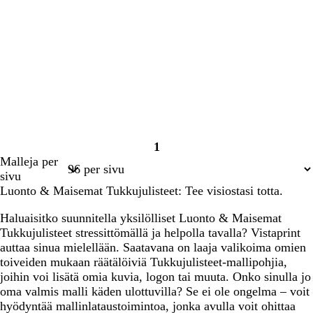
1
Sivu
Malleja per
1
sivu
Luonto & Maisemat Tukkujulisteet: Tee visiostasi totta.
Haluaisitko suunnitella yksilölliset Luonto & Maisemat
Tukkujulisteet stressittömällä ja helpolla tavalla? Vistaprint
auttaa sinua mielellään. Saatavana on laaja valikoima omien
toiveiden mukaan räätälöiviä Tukkujulisteet-mallipohjia,
joihin voi lisätä omia kuvia, logon tai muuta. Onko sinulla jo
oma valmis malli käden ulottuvilla? Se ei ole ongelma – voit
hyödyntää mallinlataustoimintoa, jonka avulla voit ohittaa