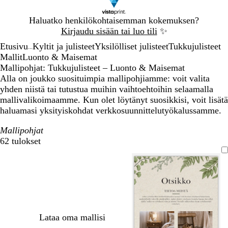
Dia
Haluatko henkilökohtaisemman kokemuksen?
1
Kirjaudu sisään tai luo tili
✨
/
Etusivu
Kyltit ja julisteet
Yksilölliset julisteet
Tukkujulisteet
1
...
Mallit
Luonto & Maisemat
Mallipohjat: Tukkujulisteet – Luonto & Maisemat
Alla on joukko suosituimpia mallipohjiamme: voit valita
yhden niistä tai tutustua muihin vaihtoehtoihin selaamalla
mallivalikoimaamme. Kun olet löytänyt suosikkisi, voit lisätä
haluamasi yksityiskohdat verkkosuunnittelutyökalussamme.
Mallipohjat
62 tulokset
Suodattimet
Lataa oma mallisi