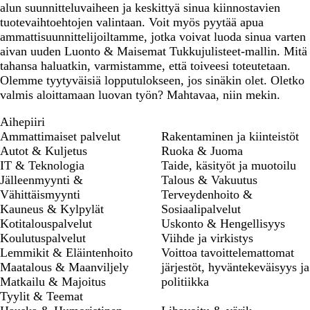
alun suunnitteluvaiheen ja keskittyä sinua kiinnostavien
tuotevaihtoehtojen valintaan. Voit myös pyytää apua
ammattisuunnittelijoiltamme, jotka voivat luoda sinua varten
aivan uuden Luonto & Maisemat Tukkujulisteet-mallin. Mitä
tahansa haluatkin, varmistamme, että toiveesi toteutetaan.
Olemme tyytyväisiä lopputulokseen, jos sinäkin olet. Oletko
valmis aloittamaan luovan työn? Mahtavaa, niin mekin.
Aihepiiri
Ammattimaiset palvelut
Rakentaminen ja kiinteistöt
Autot & Kuljetus
Ruoka & Juoma
IT & Teknologia
Taide, käsityöt ja muotoilu
Jälleenmyynti &
Talous & Vakuutus
Vähittäismyynti
Terveydenhoito &
Kauneus & Kylpylät
Sosiaalipalvelut
Kotitalouspalvelut
Uskonto & Hengellisyys
Koulutuspalvelut
Viihde ja virkistys
Lemmikit & Eläintenhoito
Voittoa tavoittelemattomat
Maatalous & Maanviljely
järjestöt, hyväntekeväisyys ja
Matkailu & Majoitus
politiikka
Tyylit & Teemat