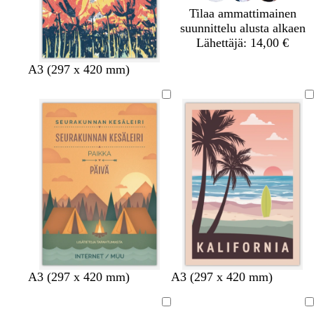
r
n
a
Tilaa ammattimainen
e
e
i
suunnittelu alusta alkaen
ä
n
n
Lähettäjä: 14,00 €
e
n
A3 (297 x 420 mm)
t
v
A3 (297 x 420 mm)
A3 (297 x 420 mm)
e
a
r
a
Ladataan
Ladataan