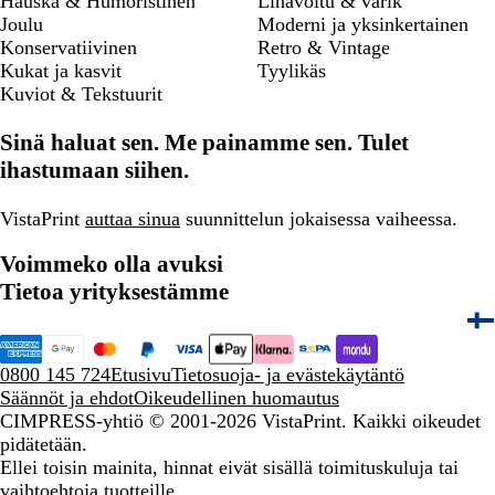
Hauska & Humoristinen
Lihavoitu & värik
Joulu
Moderni ja yksinkertainen
Konservatiivinen
Retro & Vintage
Kukat ja kasvit
Tyylikäs
Kuviot & Tekstuurit
Sinä haluat sen. Me painamme sen. Tulet
ihastumaan siihen.
VistaPrint
auttaa sinua
suunnittelun jokaisessa vaiheessa.
Voimmeko olla avuksi
Tietoa yrityksestämme
0800 145 724
Etusivu
Tietosuoja- ja evästekäytäntö
Säännöt ja ehdot
Oikeudellinen huomautus
CIMPRESS-yhtiö
© 2001-2026 VistaPrint. Kaikki oikeudet
pidätetään.
Ellei toisin mainita, hinnat eivät sisällä toimituskuluja tai
vaihtoehtoja tuotteille.