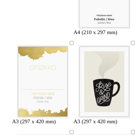
A4 (210 x 297 mm)
v
t
t
v
v
m
m
v
A3 (297 x 420 mm)
A3 (297 x 420 mm)
a
u
u
i
a
u
e
a
l
m
m
i
a
s
r
a