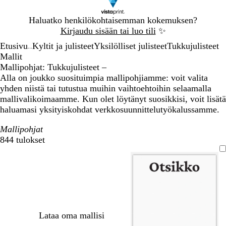
Dia
Haluatko henkilökohtaisemman kokemuksen?
1
Kirjaudu sisään tai luo tili
✨
/
Etusivu
Kyltit ja julisteet
Yksilölliset julisteet
Tukkujulisteet
1
...
Mallit
Mallipohjat: Tukkujulisteet –
Alla on joukko suosituimpia mallipohjiamme: voit valita
yhden niistä tai tutustua muihin vaihtoehtoihin selaamalla
mallivalikoimaamme. Kun olet löytänyt suosikkisi, voit lisätä
haluamasi yksityiskohdat verkkosuunnittelutyökalussamme.
Mallipohjat
844 tulokset
Suodattimet
Lataa oma mallisi