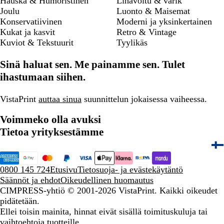
Hauska & Humoristinen
Lihavoitu & värik
Joulu
Luonto & Maisemat
Konservatiivinen
Moderni ja yksinkertainen
Kukat ja kasvit
Retro & Vintage
Kuviot & Tekstuurit
Tyylikäs
Sinä haluat sen. Me painamme sen. Tulet
ihastumaan siihen.
VistaPrint
auttaa sinua
suunnittelun jokaisessa vaiheessa.
Voimmeko olla avuksi
Tietoa yrityksestämme
0800 145 724
Etusivu
Tietosuoja- ja evästekäytäntö
Säännöt ja ehdot
Oikeudellinen huomautus
CIMPRESS-yhtiö
© 2001-2026 VistaPrint. Kaikki oikeudet
pidätetään.
Ellei toisin mainita, hinnat eivät sisällä toimituskuluja tai
vaihtoehtoja tuotteille.