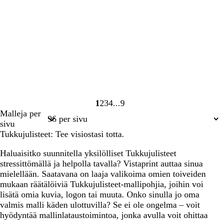
1
2
3
4
9
Sivu
Sivu
Sivu
Sivu
Sivu
Malleja per
1
2
3
4
9
sivu
Tukkujulisteet: Tee visiostasi totta.
Haluaisitko suunnitella yksilölliset Tukkujulisteet
stressittömällä ja helpolla tavalla? Vistaprint auttaa sinua
mielellään. Saatavana on laaja valikoima omien toiveiden
mukaan räätälöiviä Tukkujulisteet-mallipohjia, joihin voi
lisätä omia kuvia, logon tai muuta. Onko sinulla jo oma
valmis malli käden ulottuvilla? Se ei ole ongelma – voit
hyödyntää mallinlataustoimintoa, jonka avulla voit ohittaa