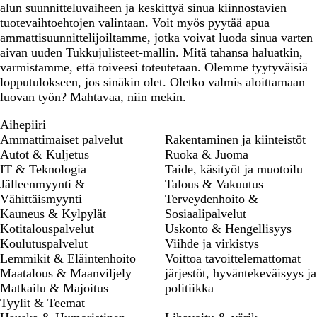
alun suunnitteluvaiheen ja keskittyä sinua kiinnostavien
tuotevaihtoehtojen valintaan. Voit myös pyytää apua
ammattisuunnittelijoiltamme, jotka voivat luoda sinua varten
aivan uuden Tukkujulisteet-mallin. Mitä tahansa haluatkin,
varmistamme, että toiveesi toteutetaan. Olemme tyytyväisiä
lopputulokseen, jos sinäkin olet. Oletko valmis aloittamaan
luovan työn? Mahtavaa, niin mekin.
Aihepiiri
Ammattimaiset palvelut
Rakentaminen ja kiinteistöt
Autot & Kuljetus
Ruoka & Juoma
IT & Teknologia
Taide, käsityöt ja muotoilu
Jälleenmyynti &
Talous & Vakuutus
Vähittäismyynti
Terveydenhoito &
Kauneus & Kylpylät
Sosiaalipalvelut
Kotitalouspalvelut
Uskonto & Hengellisyys
Koulutuspalvelut
Viihde ja virkistys
Lemmikit & Eläintenhoito
Voittoa tavoittelemattomat
Maatalous & Maanviljely
järjestöt, hyväntekeväisyys ja
Matkailu & Majoitus
politiikka
Tyylit & Teemat