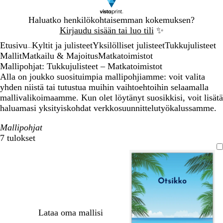
Dia
Haluatko henkilökohtaisemman kokemuksen?
1
Kirjaudu sisään tai luo tili
✨
/
Etusivu
Kyltit ja julisteet
Yksilölliset julisteet
Tukkujulisteet
1
...
Mallit
Matkailu & Majoitus
Matkatoimistot
Mallipohjat: Tukkujulisteet – Matkatoimistot
Alla on joukko suosituimpia mallipohjiamme: voit valita
yhden niistä tai tutustua muihin vaihtoehtoihin selaamalla
mallivalikoimaamme. Kun olet löytänyt suosikkisi, voit lisätä
haluamasi yksityiskohdat verkkosuunnittelutyökalussamme.
Mallipohjat
7 tulokset
Suodattimet
Lataa oma mallisi