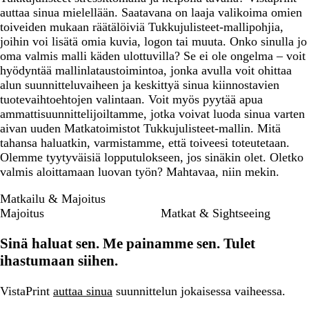
auttaa sinua mielellään. Saatavana on laaja valikoima omien
toiveiden mukaan räätälöiviä Tukkujulisteet-mallipohjia,
joihin voi lisätä omia kuvia, logon tai muuta. Onko sinulla jo
oma valmis malli käden ulottuvilla? Se ei ole ongelma – voit
hyödyntää mallinlataustoimintoa, jonka avulla voit ohittaa
alun suunnitteluvaiheen ja keskittyä sinua kiinnostavien
tuotevaihtoehtojen valintaan. Voit myös pyytää apua
ammattisuunnittelijoiltamme, jotka voivat luoda sinua varten
aivan uuden Matkatoimistot Tukkujulisteet-mallin. Mitä
tahansa haluatkin, varmistamme, että toiveesi toteutetaan.
Olemme tyytyväisiä lopputulokseen, jos sinäkin olet. Oletko
valmis aloittamaan luovan työn? Mahtavaa, niin mekin.
Matkailu & Majoitus
Majoitus
Matkat & Sightseeing
Sinä haluat sen. Me painamme sen. Tulet
ihastumaan siihen.
VistaPrint
auttaa sinua
suunnittelun jokaisessa vaiheessa.