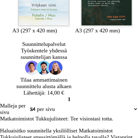
m
t
t
t
A3 (297 x 420 mm)
A3 (297 x 420 mm)
e
u
u
u
t
m
m
m
Suunnittelupalvelut
s
m
m
m
Työskentele yhdessä
ä
a
a
a
suunnittelijan kanssa
n
n
n
n
v
r
h
h
i
u
a
a
Tilaa ammattimainen
h
s
r
r
suunnittelu alusta alkaen
r
k
m
m
Lähettäjä: 14,00 €
e
e
a
a
1
ä
a
a
a
Sivu
Malleja per
1
sivu
Matkatoimistot Tukkujulisteet: Tee visiostasi totta.
Haluaisitko suunnitella yksilölliset Matkatoimistot
Tukkujulisteet stressittömällä ja helpolla tavalla? Vistaprint