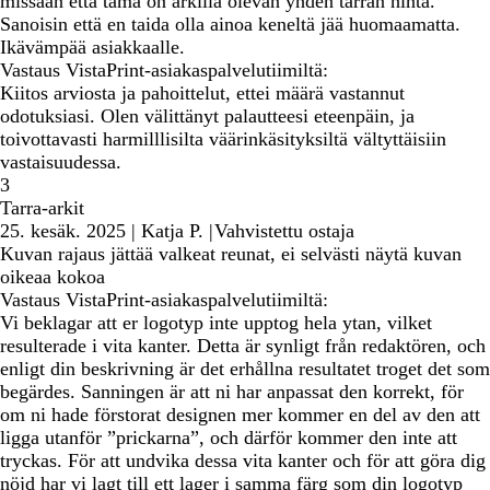
missään että tämä on arkilla olevan yhden tarran hinta.
Sanoisin että en taida olla ainoa keneltä jää huomaamatta.
Ikävämpää asiakkaalle.
Vastaus VistaPrint-asiakaspalvelutiimiltä:
Kiitos arviosta ja pahoittelut, ettei määrä vastannut
odotuksiasi. Olen välittänyt palautteesi eteenpäin, ja
toivottavasti harmilllisilta väärinkäsityksiltä vältyttäisiin
vastaisuudessa.
3
Tarra-arkit
25. kesäk. 2025
|
Katja P.
|
Vahvistettu ostaja
Kuvan rajaus jättää valkeat reunat, ei selvästi näytä kuvan
oikeaa kokoa
Vastaus VistaPrint-asiakaspalvelutiimiltä:
Vi beklagar att er logotyp inte upptog hela ytan, vilket
resulterade i vita kanter. Detta är synligt från redaktören, och
enligt din beskrivning är det erhållna resultatet troget det som
begärdes. Sanningen är att ni har anpassat den korrekt, för
om ni hade förstorat designen mer kommer en del av den att
ligga utanför ”prickarna”, och därför kommer den inte att
tryckas. För att undvika dessa vita kanter och för att göra dig
nöjd har vi lagt till ett lager i samma färg som din logotyp