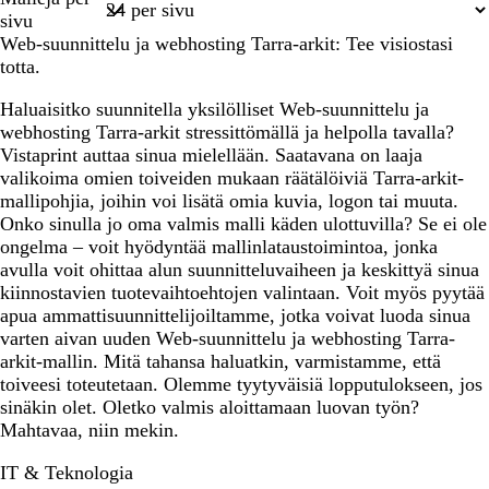
1
sivu
a
e
a
s
Web-suunnittelu ja webhosting Tarra-arkit: Tee visiostasi
n
a
n
totta.
s
v
i
i
Haluaisitko suunnitella yksilölliset Web-suunnittelu ja
n
o
webhosting Tarra-arkit stressittömällä ja helpolla tavalla?
i
l
Vistaprint auttaa sinua mielellään. Saatavana on laaja
n
e
valikoima omien toiveiden mukaan räätälöiviä Tarra-arkit-
e
t
mallipohjia, joihin voi lisätä omia kuvia, logon tai muuta.
n
t
Onko sinulla jo oma valmis malli käden ulottuvilla? Se ei ole
i
ongelma – voit hyödyntää mallinlataustoimintoa, jonka
avulla voit ohittaa alun suunnitteluvaiheen ja keskittyä sinua
kiinnostavien tuotevaihtoehtojen valintaan. Voit myös pyytää
apua ammattisuunnittelijoiltamme, jotka voivat luoda sinua
varten aivan uuden Web-suunnittelu ja webhosting Tarra-
arkit-mallin. Mitä tahansa haluatkin, varmistamme, että
toiveesi toteutetaan. Olemme tyytyväisiä lopputulokseen, jos
sinäkin olet. Oletko valmis aloittamaan luovan työn?
Mahtavaa, niin mekin.
IT & Teknologia