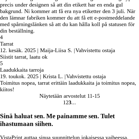
precis under designen så att din etikett har en enda gul
bakgrund. Ni kommer att få era nya etiketter den 3 juli. När
den lämnar fabriken kommer du att få ett e-postmeddelande
med spårningslänken så att du kan hålla koll på statusen för
din beställning.
4
Tarrat
12. kesäk. 2025
|
Maija-Liisa S.
|
Vahvistettu ostaja
Siistit tarrat, laatu ok
5
Laadukkaita tarroja
19. toukok. 2025
|
Krista L.
|
Vahvistettu ostaja
Toimitus nopea, tarrat erittäin laadukkaita ja toimitus nopea,
kiitos!
Näytetään arvostelut
11-15
1
2
3
Siirry
Siirry
Siirry
sivulle
sivulle
sivulle
Sinä haluat sen. Me painamme sen. Tulet
ihastumaan siihen.
VistaPrint
auttaa sinua
suunnittelun jokaisessa vaiheessa.