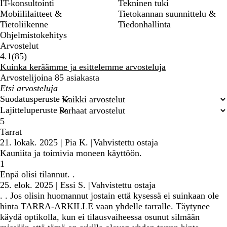
IT-konsultointi
Tekninen tuki
Mobiililaitteet &
Tietokannan suunnittelu &
Tietoliikenne
Tiedonhallinta
Ohjelmistokehitys
Arvostelut
85
4.1
(
85
)
arvostelua
Kuinka keräämme ja esittelemme arvosteluja
Arvostelijoina 85 asiakasta
Omat
hakusyötteet
Suodatusperuste
Lajitteluperuste
5
Tarrat
21. lokak. 2025
|
Pia K.
|
Vahvistettu ostaja
Kauniita ja toimivia moneen käyttöön.
1
Enpä olisi tilannut. .
25. elok. 2025
|
Essi S.
|
Vahvistettu ostaja
. . Jos olisin huomannut jostain että kysessä ei suinkaan ole
hinta TARRA-ARKILLE vaan yhdelle tarralle. Täytynee
käydä optikolla, kun ei tilausvaiheessa osunut silmään