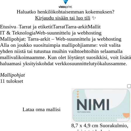
Dia
Haluatko henkilökohtaisemman kokemuksen?
1
Kirjaudu sisään tai luo tili
✨
/
Etusivu
Tarrat ja etiketit
Tarrat
Tarra-arkit
Mallit
1
...
IT & Teknologia
Web-suunnittelu ja webhosting
Mallipohjat: Tarra-arkit – Web-suunnittelu ja webhosting
Alla on joukko suosituimpia mallipohjiamme: voit valita
yhden niistä tai tutustua muihin vaihtoehtoihin selaamalla
mallivalikoimaamme. Kun olet löytänyt suosikkisi, voit lisätä
haluamasi yksityiskohdat verkkosuunnittelutyökalussamme.
Mallipohjat
11 tulokset
Suodattimet
Lataa oma mallisi
m
v
t
v
v
8,7 x 4,9 cm Suorakulmio,