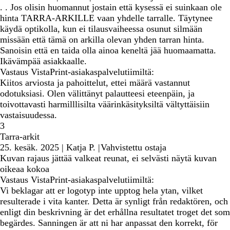
. . Jos olisin huomannut jostain että kysessä ei suinkaan ole
hinta TARRA-ARKILLE vaan yhdelle tarralle. Täytynee
käydä optikolla, kun ei tilausvaiheessa osunut silmään
missään että tämä on arkilla olevan yhden tarran hinta.
Sanoisin että en taida olla ainoa keneltä jää huomaamatta.
Ikävämpää asiakkaalle.
Vastaus VistaPrint-asiakaspalvelutiimiltä:
Kiitos arviosta ja pahoittelut, ettei määrä vastannut
odotuksiasi. Olen välittänyt palautteesi eteenpäin, ja
toivottavasti harmilllisilta väärinkäsityksiltä vältyttäisiin
vastaisuudessa.
3
Tarra-arkit
25. kesäk. 2025
|
Katja P.
|
Vahvistettu ostaja
Kuvan rajaus jättää valkeat reunat, ei selvästi näytä kuvan
oikeaa kokoa
Vastaus VistaPrint-asiakaspalvelutiimiltä:
Vi beklagar att er logotyp inte upptog hela ytan, vilket
resulterade i vita kanter. Detta är synligt från redaktören, och
enligt din beskrivning är det erhållna resultatet troget det som
begärdes. Sanningen är att ni har anpassat den korrekt, för