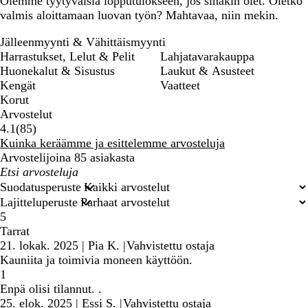
Olemme tyytyväisiä lopputulokseen, jos sinäkin olet. Oletko
valmis aloittamaan luovan työn? Mahtavaa, niin mekin.
Jälleenmyynti & Vähittäismyynti
Harrastukset, Lelut & Pelit
Lahjatavarakauppa
Huonekalut & Sisustus
Laukut & Asusteet
Kengät
Vaatteet
Korut
Arvostelut
85
4.1
(
85
)
arvostelua
Kuinka keräämme ja esittelemme arvosteluja
Arvostelijoina 85 asiakasta
Omat
hakusyötteet
Suodatusperuste
Lajitteluperuste
5
Tarrat
21. lokak. 2025
|
Pia K.
|
Vahvistettu ostaja
Kauniita ja toimivia moneen käyttöön.
1
Enpä olisi tilannut. .
25. elok. 2025
|
Essi S.
|
Vahvistettu ostaja