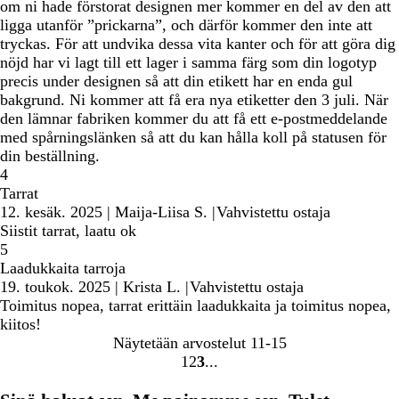
om ni hade förstorat designen mer kommer en del av den att
ligga utanför ”prickarna”, och därför kommer den inte att
tryckas. För att undvika dessa vita kanter och för att göra dig
nöjd har vi lagt till ett lager i samma färg som din logotyp
precis under designen så att din etikett har en enda gul
bakgrund. Ni kommer att få era nya etiketter den 3 juli. När
den lämnar fabriken kommer du att få ett e-postmeddelande
med spårningslänken så att du kan hålla koll på statusen för
din beställning.
4
Tarrat
12. kesäk. 2025
|
Maija-Liisa S.
|
Vahvistettu ostaja
Siistit tarrat, laatu ok
5
Laadukkaita tarroja
19. toukok. 2025
|
Krista L.
|
Vahvistettu ostaja
Toimitus nopea, tarrat erittäin laadukkaita ja toimitus nopea,
kiitos!
Näytetään arvostelut
11-15
1
2
3
siirry
siirry
siirry
sivulle
sivulle
sivulle