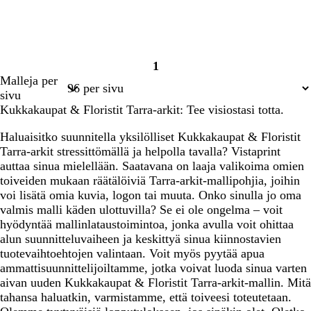
1
Sivu
Malleja per
1
sivu
Kukkakaupat & Floristit Tarra-arkit: Tee visiostasi totta.
Haluaisitko suunnitella yksilölliset Kukkakaupat & Floristit
Tarra-arkit stressittömällä ja helpolla tavalla? Vistaprint
auttaa sinua mielellään. Saatavana on laaja valikoima omien
toiveiden mukaan räätälöiviä Tarra-arkit-mallipohjia, joihin
voi lisätä omia kuvia, logon tai muuta. Onko sinulla jo oma
valmis malli käden ulottuvilla? Se ei ole ongelma – voit
hyödyntää mallinlataustoimintoa, jonka avulla voit ohittaa
alun suunnitteluvaiheen ja keskittyä sinua kiinnostavien
tuotevaihtoehtojen valintaan. Voit myös pyytää apua
ammattisuunnittelijoiltamme, jotka voivat luoda sinua varten
aivan uuden Kukkakaupat & Floristit Tarra-arkit-mallin. Mitä
tahansa haluatkin, varmistamme, että toiveesi toteutetaan.