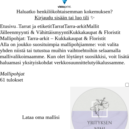
Dia
Haluatko henkilökohtaisemman kokemuksen?
1
Kirjaudu sisään tai luo tili
✨
/
Etusivu
Tarrat ja etiketit
Tarrat
Tarra-arkit
Mallit
1
...
Jälleenmyynti & Vähittäismyynti
Kukkakaupat & Floristit
Mallipohjat: Tarra-arkit – Kukkakaupat & Floristit
Alla on joukko suosituimpia mallipohjiamme: voit valita
yhden niistä tai tutustua muihin vaihtoehtoihin selaamalla
mallivalikoimaamme. Kun olet löytänyt suosikkisi, voit lisätä
haluamasi yksityiskohdat verkkosuunnittelutyökalussamme.
Mallipohjat
61 tulokset
Suodattimet
Lataa oma mallisi