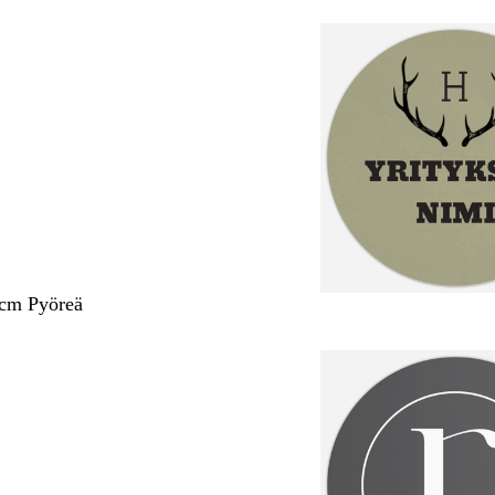
 cm Pyöreä