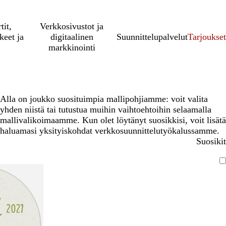
tit,
Verkkosivustot ja
keet ja
digitaalinen
Suunnittelupalvelut
Tarjoukset
markkinointi
Alla on joukko suosituimpia mallipohjiamme: voit valita
yhden niistä tai tutustua muihin vaihtoehtoihin selaamalla
mallivalikoimaamme. Kun olet löytänyt suosikkisi, voit lisätä
haluamasi yksityiskohdat verkkosuunnittelutyökalussamme.
Suosikit