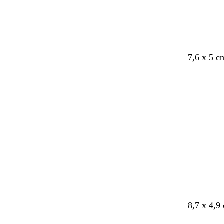
n
i
n
e
n
7,6 x 5 c
8,7 x 4,9