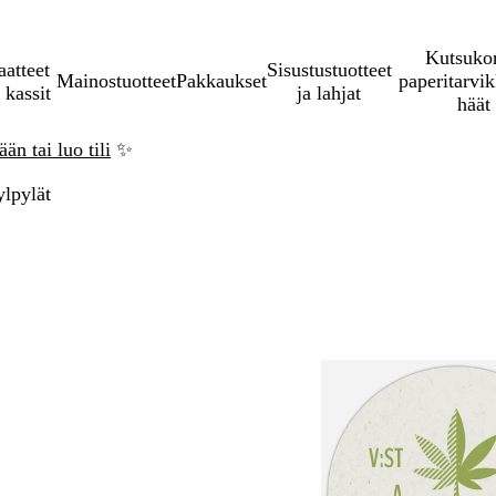
Kutsukor
aatteet
Sisustustuotteet
Mainostuotteet
Pakkaukset
paperitarvik
 kassit
ja lahjat
häät
än tai luo tili
✨
lpylät