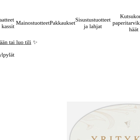
Kutsukor
aatteet
Sisustustuotteet
Mainostuotteet
Pakkaukset
paperitarvik
 kassit
ja lahjat
häät
än tai luo tili
✨
lpylät