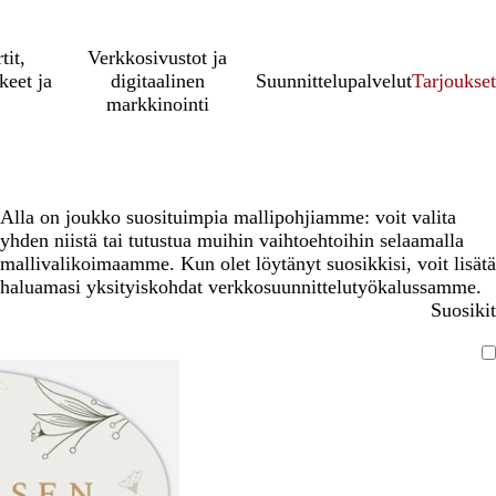
tit,
Verkkosivustot ja
keet ja
digitaalinen
Suunnittelupalvelut
Tarjoukset
markkinointi
Alla on joukko suosituimpia mallipohjiamme: voit valita
yhden niistä tai tutustua muihin vaihtoehtoihin selaamalla
mallivalikoimaamme. Kun olet löytänyt suosikkisi, voit lisätä
haluamasi yksityiskohdat verkkosuunnittelutyökalussamme.
Suosikit