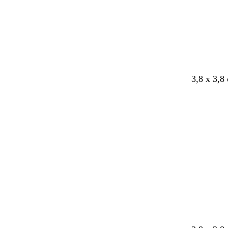
n
n
o
n
i
n
v
i
h
r
v
v
k
v
v
3,8 x 3,8
e
a
a
e
a
a
ä
l
l
r
l
l
k
k
m
k
k
o
o
a
o
o
i
i
i
i
n
n
n
n
e
e
e
e
n
n
n
n