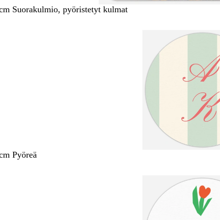
 cm Suorakulmio, pyöristetyt kulmat
 cm Pyöreä