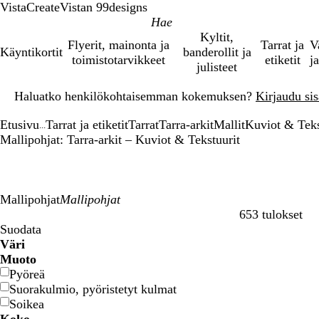
VistaCreate
Vistan 99designs
Kyltit,
Flyerit, mainonta ja
Tarrat ja
V
Käyntikortit
banderollit ja
toimistotarvikkeet
etiketit
ja
julisteet
Dia
Haluatko henkilökohtaisemman kokemuksen?
Kirjaudu sisä
1
/
Etusivu
Tarrat ja etiketit
Tarrat
Tarra-arkit
Mallit
Kuviot & Teks
1
...
Mallipohjat: Tarra-arkit – Kuviot & Tekstuurit
Mallipohjat
653 tulokset
Suodattimet
Suodata
Väri
S
S
V
V
K
K
O
O
P
P
H
H
V
V
M
M
R
R
K
K
P
P
P
P
Muoto
i
i
i
i
e
e
r
r
u
u
a
a
a
a
u
u
u
u
e
e
u
u
i
i
Pyöreä
n
n
h
h
l
l
a
a
n
n
r
r
l
l
s
s
s
s
r
r
r
r
n
n
Suorakulmio, pyöristetyt kulmat
i
i
r
r
t
t
n
n
a
a
m
m
k
k
t
t
k
k
m
m
p
p
k
k
Soikea
n
n
e
e
a
a
s
s
i
i
a
a
o
o
a
a
e
e
a
a
p
p
k
k