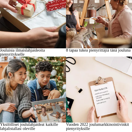
Jouluisia ilmaislahjaideoita
8 tapaa tukea pienyrittäjiä tänä jouluna
pienyritykselle
Yksilölliset joululahjaideat kaikille
Vuoden 2022 joulumarkkinointivinkit
lahjalistallasi oleville
pienyrityksille