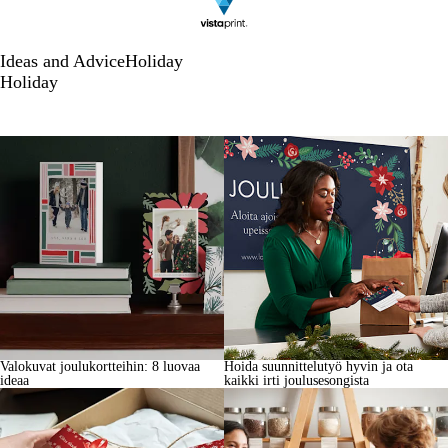
Ideas and Advice
Holiday
Holiday
Valokuvat joulukortteihin: 8 luovaa
Hoida suunnittelutyö hyvin ja ota
ideaa
kaikki irti joulusesongista