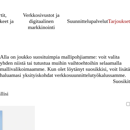
tit,
Verkkosivustot ja
keet ja
digitaalinen
Suunnittelupalvelut
Tarjoukset
markkinointi
Alla on joukko suosituimpia mallipohjiamme: voit valita
yhden niistä tai tutustua muihin vaihtoehtoihin selaamalla
mallivalikoimaamme. Kun olet löytänyt suosikkisi, voit lisätä
haluamasi yksityiskohdat verkkosuunnittelutyökalussamme.
Suosikit
lisi