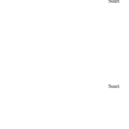
Suuri
Ladataan
Suuri
Ladataan