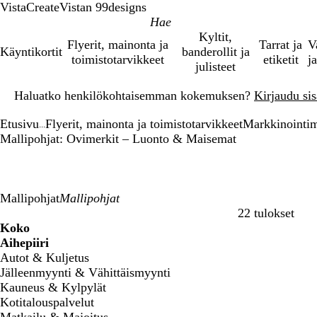
VistaCreate
Vistan 99designs
Kyltit,
Flyerit, mainonta ja
Tarrat ja
V
Käyntikortit
banderollit ja
toimistotarvikkeet
etiketit
ja
julisteet
Dia
Haluatko henkilökohtaisemman kokemuksen?
Kirjaudu sisä
1
/
Etusivu
Flyerit, mainonta ja toimistotarvikkeet
Markkinointima
1
...
Mallipohjat: Ovimerkit – Luonto & Maisemat
Mallipohjat
22 tulokset
Suodattimet
Koko
Aihepiiri
Autot & Kuljetus
Jälleenmyynti & Vähittäismyynti
Kauneus & Kylpylät
Kotitalouspalvelut