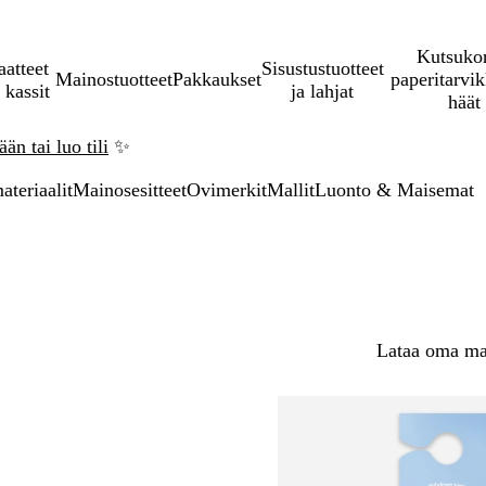
Kutsukor
aatteet
Sisustustuotteet
Mainostuotteet
Pakkaukset
paperitarvik
 kassit
ja lahjat
häät
än tai luo tili
✨
teriaalit
Mainosesitteet
Ovimerkit
Mallit
Luonto & Maisemat
Lataa oma mal