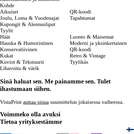
Kohde
Aikuiset
QR-koodi
Joulu, Loma & Vuodenajat
Tapahtumat
Kupongit & Alennusliput
Tyylit
Häät
Luonto & Maisemat
Hauska & Humoristinen
Moderni ja yksinkertainen
Konservatiivinen
QR-koodi
Kukat
Retro & Vintage
Kuviot & Tekstuurit
Tyylikäs
Lihavoitu & värik
Sinä haluat sen. Me painamme sen. Tulet
ihastumaan siihen.
VistaPrint
auttaa sinua
suunnittelun jokaisessa vaiheessa.
Voimmeko olla avuksi
Tietoa yrityksestämme