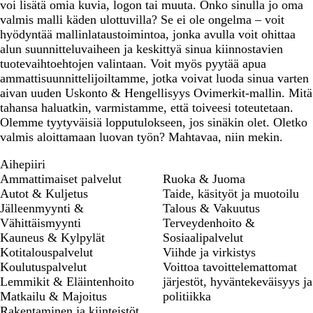
voi lisätä omia kuvia, logon tai muuta. Onko sinulla jo oma
valmis malli käden ulottuvilla? Se ei ole ongelma – voit
hyödyntää mallinlataustoimintoa, jonka avulla voit ohittaa
alun suunnitteluvaiheen ja keskittyä sinua kiinnostavien
tuotevaihtoehtojen valintaan. Voit myös pyytää apua
ammattisuunnittelijoiltamme, jotka voivat luoda sinua varten
aivan uuden Uskonto & Hengellisyys Ovimerkit-mallin. Mitä
tahansa haluatkin, varmistamme, että toiveesi toteutetaan.
Olemme tyytyväisiä lopputulokseen, jos sinäkin olet. Oletko
valmis aloittamaan luovan työn? Mahtavaa, niin mekin.
Aihepiiri
Ammattimaiset palvelut
Ruoka & Juoma
Autot & Kuljetus
Taide, käsityöt ja muotoilu
Jälleenmyynti &
Talous & Vakuutus
Vähittäismyynti
Terveydenhoito &
Kauneus & Kylpylät
Sosiaalipalvelut
Kotitalouspalvelut
Viihde ja virkistys
Koulutuspalvelut
Voittoa tavoittelemattomat
Lemmikit & Eläintenhoito
järjestöt, hyväntekeväisyys ja
Matkailu & Majoitus
politiikka
Rakentaminen ja kiinteistöt