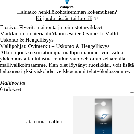
Dia
Haluatko henkilökohtaisemman kokemuksen?
1
Kirjaudu sisään tai luo tili
✨
/
Etusivu
Flyerit, mainonta ja toimistotarvikkeet
1
...
Markkinointimateriaalit
Mainosesitteet
Ovimerkit
Mallit
Uskonto & Hengellisyys
Mallipohjat: Ovimerkit – Uskonto & Hengellisyys
Alla on joukko suosituimpia mallipohjiamme: voit valita
yhden niistä tai tutustua muihin vaihtoehtoihin selaamalla
mallivalikoimaamme. Kun olet löytänyt suosikkisi, voit lisätä
haluamasi yksityiskohdat verkkosuunnittelutyökalussamme.
Mallipohjat
6 tulokset
Suodattimet
Lataa oma mallisi