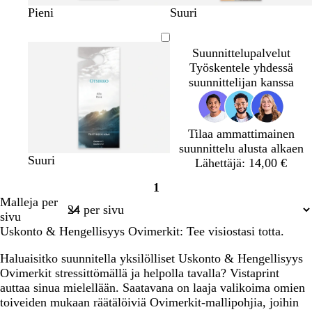
Pieni
Suuri
Suunnittelupalvelut
Työskentele yhdessä
suunnittelijan kanssa
Tilaa ammattimainen
suunnittelu alusta alkaen
Suuri
Lähettäjä: 14,00 €
1
Sivu
Malleja per
1
sivu
Uskonto & Hengellisyys Ovimerkit: Tee visiostasi totta.
Haluaisitko suunnitella yksilölliset Uskonto & Hengellisyys
Ovimerkit stressittömällä ja helpolla tavalla? Vistaprint
auttaa sinua mielellään. Saatavana on laaja valikoima omien
toiveiden mukaan räätälöiviä Ovimerkit-mallipohjia, joihin