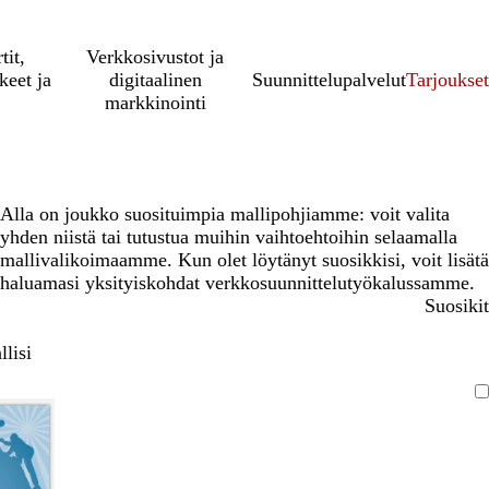
tit,
Verkkosivustot ja
keet ja
digitaalinen
Suunnittelupalvelut
Tarjoukset
markkinointi
Alla on joukko suosituimpia mallipohjiamme: voit valita
yhden niistä tai tutustua muihin vaihtoehtoihin selaamalla
mallivalikoimaamme. Kun olet löytänyt suosikkisi, voit lisätä
haluamasi yksityiskohdat verkkosuunnittelutyökalussamme.
Suosikit
lisi