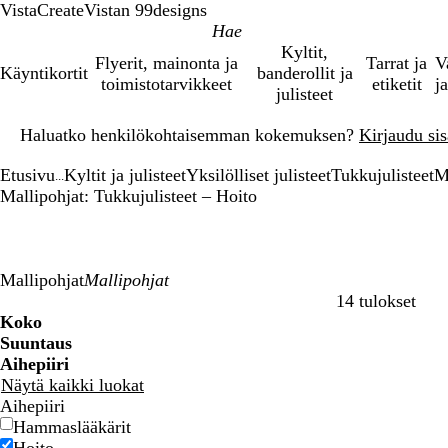
VistaCreate
Vistan 99designs
Kyltit,
Flyerit, mainonta ja
Tarrat ja
V
Käyntikortit
banderollit ja
toimistotarvikkeet
etiketit
ja
julisteet
Dia
Haluatko henkilökohtaisemman kokemuksen?
Kirjaudu sisä
1
/
Etusivu
Kyltit ja julisteet
Yksilölliset julisteet
Tukkujulisteet
M
1
...
Mallipohjat: Tukkujulisteet – Hoito
Mallipohjat
14 tulokset
Suodattimet
Koko
Suuntaus
Aihepiiri
Näytä kaikki luokat
Aihepiiri
Hammaslääkärit