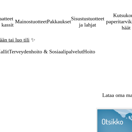
Kutsukor
aatteet
Sisustustuotteet
Mainostuotteet
Pakkaukset
paperitarvik
 kassit
ja lahjat
häät
än tai luo tili
✨
allit
Terveydenhoito & Sosiaalipalvelut
Hoito
Lataa oma mal